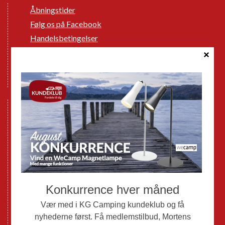
Åbningstider
Følg os på Facebook
Handelsbetingelser
Cookie politik
Databeskyttelse GDPR
GPDR - Optagelse af foto og video
Nye Campingvogne
Nye Autocampere og Vans
Brugte Campingvogne
Brugte Autocampere og Vans
Webshop
Værksted
Mortens Campingtips
KG Camping Kundeklub
Nyheder