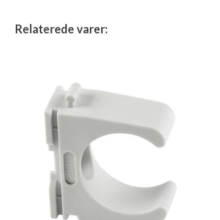
Isabella Opstillingsvejledninger
GPDR - Optagelse af foto og video
Relaterede varer:
GPDR - KG Camping Kundeklub