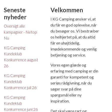
Seneste
Velkommen
nyheder
I KG Camping ønsker vi, at
du får en god oplevelse, når
Oversigt alle
du besøger os. Vi bestræber
kampagner - Netop
os helhjertet på, at du altid
Nu
får en uhøjtidelig,
KG Camping
imødekommende og venlig
Kundeklub
betjening og service.
Konkurrence august
Vores egen glæde og
26
erfaring med camping er din
KG Camping
garanti for kompetent og
Kundeklub
seriøs rådgivning, når du
Konkurrence juli 26
søger svar på dine
spørgsmål eller ny
KG Camping
inspiration.
Kundeklub
Konkurrence juni 26
Det skal være rart og