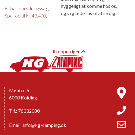
hyggeligt at komme hos os,
Eriba - oprydningssalg -
og vi glæder os til at se dig.
Spar op til kr. 48.400,-
Til toppen igen
Mønten 6
6000 Kolding
Tlf.: 76332080
Email:
info@kg-camping.dk