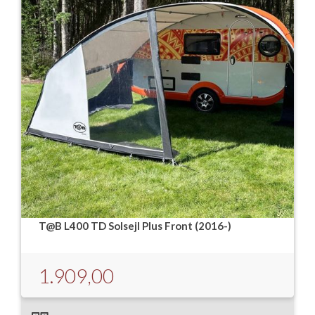
T@B L400 TD Solsejl Plus Front (2016-)
1.909,00