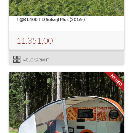
Isabella Opstillingsvejledninger
GPDR - Optagelse af foto og video
T@B L400 TD Solsejl Plus (2016-)
GPDR - KG Camping Kundeklub
11.351,00
VÆLG VARIANT
NYHED