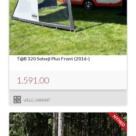
T@B 320 Solsejl Plus Front (2016-)
1.591,00
VÆLG VARIANT
NYHED