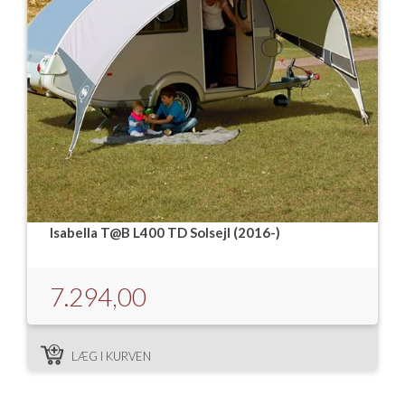
Isabella T@B L400 TD Solsejl (2016-)
7.294,00
LÆG I KURVEN