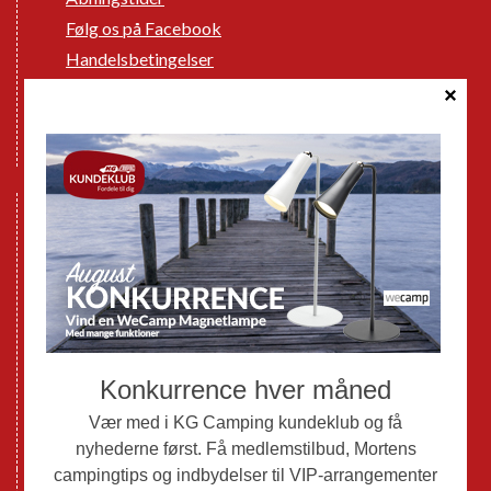
Følg os på Facebook
Handelsbetingelser
Cookie politik
Databeskyttelse GDPR
GPDR - Optagelse af foto og video
Nye Campingvogne
Nye Autocampere og Vans
Brugte Campingvogne
Brugte Autocampere og Vans
Webshop
Værksted
Mortens Campingtips
KG Camping Kundeklub
Nyheder
Adria