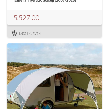
Isabella T@B 320 Solsejl (2007-2015)
5.527,00
LÆG I KURVEN