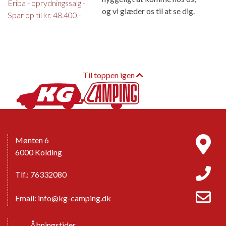
Eriba - oprydningssalg -
og vi glæder os til at se dig.
Spar op til kr. 48.400,-
Til toppen igen
Mønten 6
6000 Kolding
Tlf.: 76332080
Email:
info@kg-camping.dk
Åbningstider