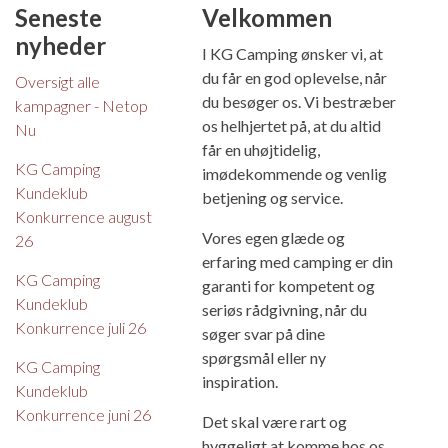
Seneste
Velkommen
nyheder
I KG Camping ønsker vi, at
du får en god oplevelse, når
Oversigt alle
du besøger os. Vi bestræber
kampagner - Netop
os helhjertet på, at du altid
Nu
får en uhøjtidelig,
KG Camping
imødekommende og venlig
Kundeklub
betjening og service.
Konkurrence august
Vores egen glæde og
26
erfaring med camping er din
KG Camping
garanti for kompetent og
Kundeklub
seriøs rådgivning, når du
Konkurrence juli 26
søger svar på dine
spørgsmål eller ny
KG Camping
inspiration.
Kundeklub
Konkurrence juni 26
Det skal være rart og
hyggeligt at komme hos os,