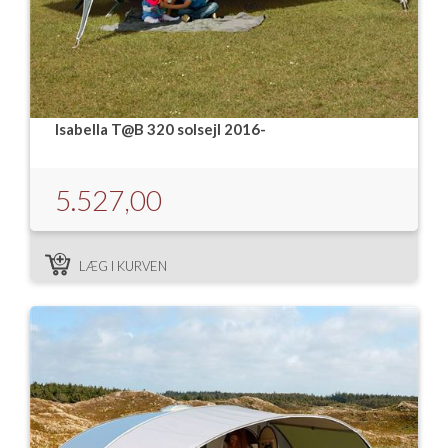
Isabella T@B 320 solsejl 2016-
5.527,00
LÆG I KURVEN