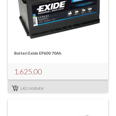
Isabella Opstillingsvejledninger
GPDR - Optagelse af foto og video
GPDR - KG Camping Kundeklub
Batteri Exide EP600 70Ah
1.625,00
LÆG I KURVEN