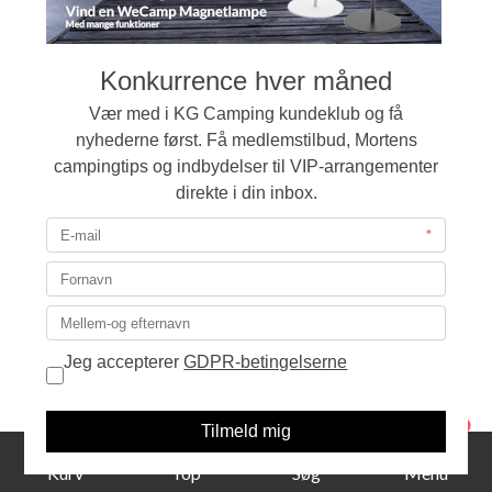
forgæves.
Telefon:
Har du spørgsmål vedrørende vores produkter
er vi klar ved telefonen 76 33 20 80 på hverdage mellem
kl. 10.00-16.00.
Du er også velkommen til at sende os en mail på
info@kg-camping.dk - Vi svarer så hurtigt det er muligt.
Alle priser på campingudstyr er i danske kroner inkl.
moms.
1
Kurv
Top
Søg
Menu