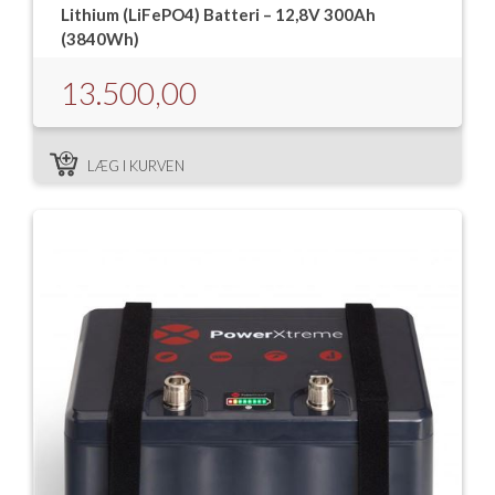
Lithium (LiFePO4) Batteri – 12,8V 300Ah
(3840Wh)
13.500,00
LÆG I KURVEN