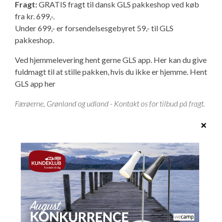
Fragt:
GRATIS fragt til dansk GLS pakkeshop ved køb
fra kr. 699,-.
Under 699,- er forsendelsesgebyret 59,- til GLS
pakkeshop.
Ved hjemmelevering hent gerne GLS app. Her kan du give
fuldmagt til at stille pakken, hvis du ikke er hjemme.
Hent
GLS app her
Færøerne, Grønland og udland - Kontakt os for tilbud på fragt.
Leveringstid
1-3 arbejdsdage.
OBS Der kan være campingudstyr, som viser sig at være i
restordre.
Vi giver selvfølgelig besked via mail hurtigst muligt med
oplysninger om forventet levering, så du ikke venter