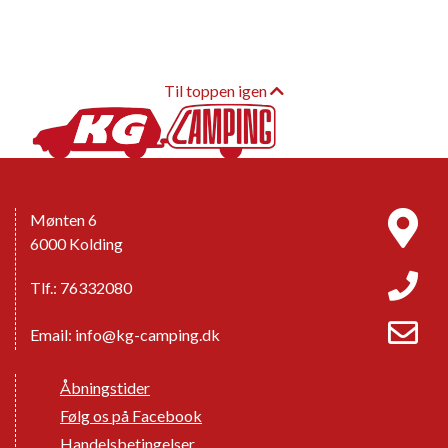
Til toppen igen
Mønten 6
6000 Kolding
Tlf.: 76332080
Email:
info@kg-camping.dk
Åbningstider
Følg os på Facebook
Handelsbetingelser