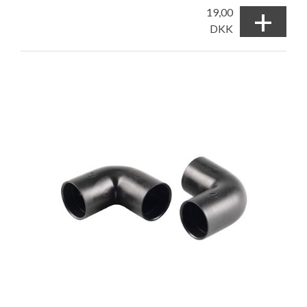
+
19,00
DKK