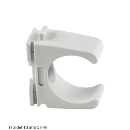
Isabella Opstillingsvejledninger
GPDR - Optagelse af foto og video
GPDR - KG Camping Kundeklub
Holder til afløbsrør