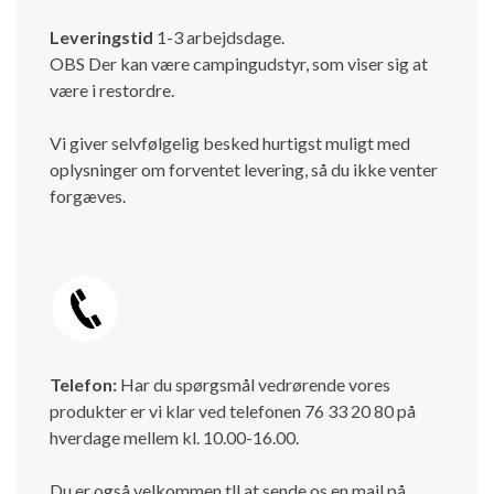
Leveringstid
1-3 arbejdsdage.
OBS Der kan være campingudstyr, som viser sig at
være i restordre.
Vi giver selvfølgelig besked hurtigst muligt med
oplysninger om forventet levering, så du ikke venter
forgæves.
Telefon:
Har du spørgsmål vedrørende vores
produkter er vi klar ved telefonen 76 33 20 80 på
hverdage mellem kl. 10.00-16.00.
Du er også velkommen tll at sende os en mail på