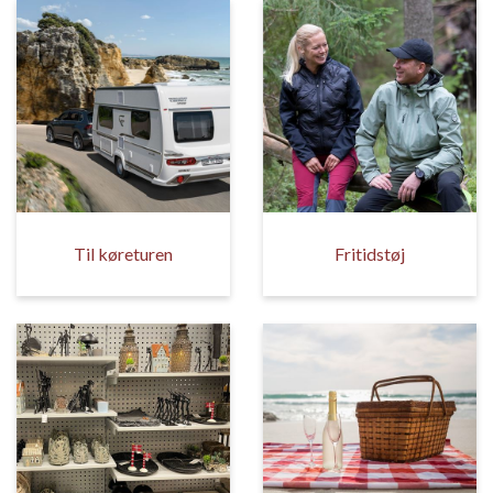
Til køreturen
Fritidstøj