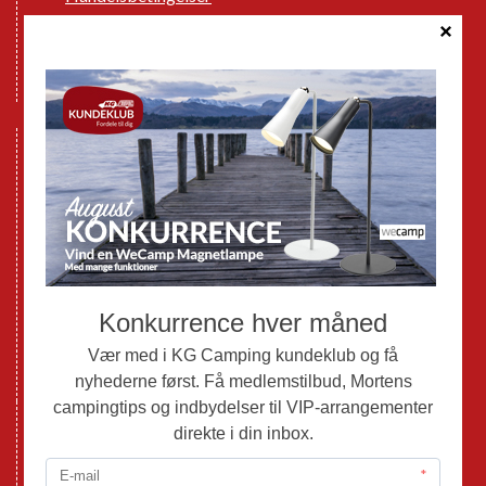
Cookie politik
Databeskyttelse GDPR
GPDR - Optagelse af foto og video
Nye Campingvogne
Nye Autocampere og Vans
Brugte Campingvogne
Brugte Autocampere og Vans
Webshop
Værksted
Mortens Campingtips
KG Camping Kundeklub
Nyheder
Adria
Adria Vans
Adria Autocampere