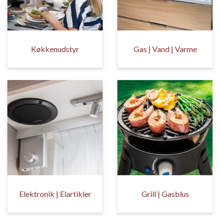
Køkkenudstyr
Gas | Vand | Varme
Elektronik | Elartikler
Grill | Gasblus