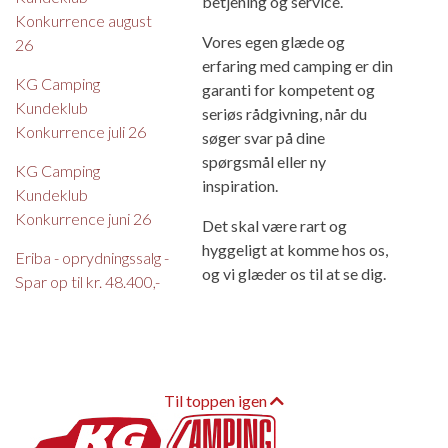
betjening og service.
Konkurrence august
Vores egen glæde og
26
erfaring med camping er din
KG Camping
garanti for kompetent og
Kundeklub
seriøs rådgivning, når du
Konkurrence juli 26
søger svar på dine
spørgsmål eller ny
KG Camping
inspiration.
Kundeklub
Konkurrence juni 26
Det skal være rart og
hyggeligt at komme hos os,
Eriba - oprydningssalg -
og vi glæder os til at se dig.
Spar op til kr. 48.400,-
Til toppen igen