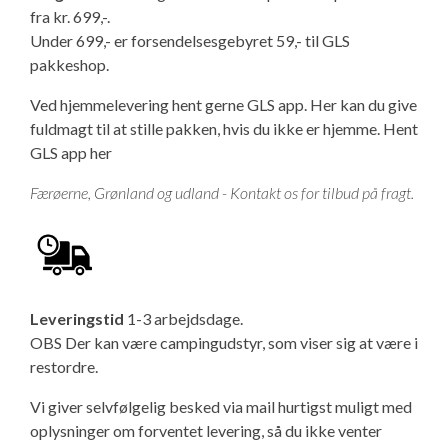
fra kr. 699,-.
Isabella Opstillingsvejledninger
Under 699,- er forsendelsesgebyret 59,- til GLS
GPDR - Optagelse af foto og video
pakkeshop.
GPDR - KG Camping Kundeklub
Ved hjemmelevering hent gerne GLS app. Her kan du give
fuldmagt til at stille pakken, hvis du ikke er hjemme.
Hent
GLS app her
Færøerne, Grønland og udland - Kontakt os for tilbud på fragt.
Leveringstid
1-3 arbejdsdage.
OBS Der kan være campingudstyr, som viser sig at være i
restordre.
Vi giver selvfølgelig besked via mail hurtigst muligt med
oplysninger om forventet levering, så du ikke venter