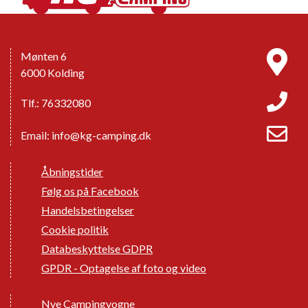
Mønten 6
6000 Kolding
Tlf.: 76332080
Email:
info@kg-camping.dk
Åbningstider
Følg os på Facebook
Handelsbetingelser
Cookie politik
Databeskyttelse GDPR
GPDR - Optagelse af foto og video
Nye Campingvogne