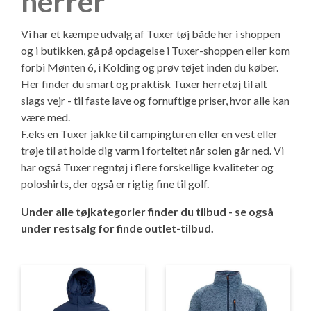
herrer
KG Camping Kundeklub
Adria Campingvogne
----------------------------------
Værksted – Bestil tid
Kontakt
Vi har et kæmpe udvalg af Tuxer tøj både her i shoppen
Eriba Campingvogne
Adria 60 års jubilæumsmodeller
Skadecenter – Anmeld skade
Personale
KG Camping kundeklub
Adria Campingvogne
og i butikken, gå på opdagelse i Tuxer-shoppen eller kom
forbi Mønten 6, i Kolding og prøv tøjet inden du køber.
Fendt Campingvogne
Adria Autocamper
Reservedele – Bestil dele
Butikken - kig ind
Se dine medlemstilbud
Adria Aviva Lite
Eriba Campingvogne
Her finder du smart og praktisk Tuxer herretøj til alt
slags vejr - til faste lave og fornuftige priser, hvor alle kan
være med.
Hobby Campingvogne
Adria Campervans
Service og eftersyn
Ledige stillinger
Mortens Campingtips
Adria Aviva
Eriba Touring
Fendt Campingvogne
Adria Autocamper
F.eks en Tuxer jakke til campingturen eller en vest eller
trøje til at holde dig varm i forteltet når solen går ned. Vi
Hobby De Luxe - DK-line
Serviceaftaler
Information
Nyheder
Adria Altea
Fendt Apero
Hobby Campingvogne
Adria Supersonic
Adria Campervans
har også Tuxer regntøj i flere forskellige kvaliteter og
poloshirts, der også er rigtig fine til golf.
Tabbert Campingvogne
Guides - før værkstedsbesøg
KG Camping Historie
Gaveideer til campisten
Adria Action
Fendt Bianco Selection / Activ
Hobby On-tour
Adria Sonic
Adria Twin Sports van
Offentlig virksomhed - sådan handler du i
Under alle tøjkategorier finder du tilbud - se også
shoppen
under restsalg for finde outlet-tilbud.
T@b Campingvogne
Montering af ekstraudstyr i campingvognen
Adria Adora
Fendt Tendenza
Hobby De Luxe
Adria Matrix
Adria Twin Supreme
Campingplads - levering af varer
----------------------------------
Ekstraudstyr
Adria Alpina
Fendt Diamant
Hobby Excellent
Adria Coral XL
Adria Twin
Pintrip - overnatning for autocampere