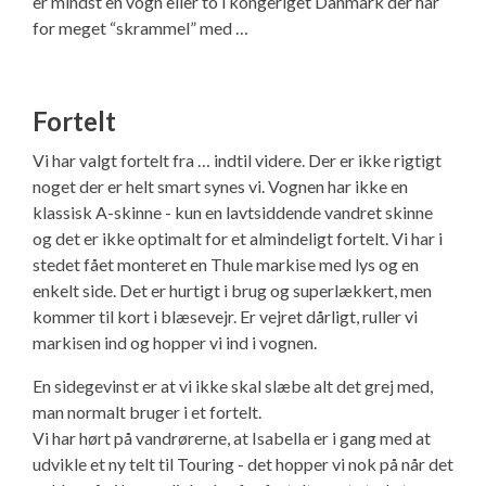
er mindst en vogn eller to i kongeriget Danmark der har
for meget “skrammel” med …
Fortelt
Vi har valgt fortelt fra … indtil videre. Der er ikke rigtigt
noget der er helt smart synes vi. Vognen har ikke en
klassisk A-skinne - kun en lavtsiddende vandret skinne
og det er ikke optimalt for et almindeligt fortelt. Vi har i
stedet fået monteret en Thule markise med lys og en
enkelt side. Det er hurtigt i brug og superlækkert, men
kommer til kort i blæsevejr. Er vejret dårligt, ruller vi
markisen ind og hopper vi ind i vognen.
En sidegevinst er at vi ikke skal slæbe alt det grej med,
man normalt bruger i et fortelt.
Vi har hørt på vandrørerne, at Isabella er i gang med at
udvikle et ny telt til Touring - det hopper vi nok på når det