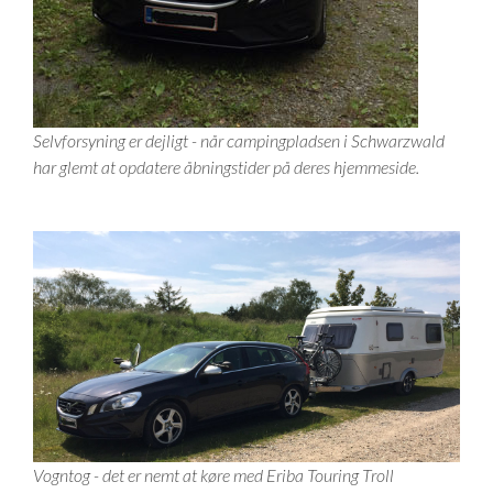
Selvforsyning er dejligt - når campingpladsen i Schwarzwald
har glemt at opdatere åbningstider på deres hjemmeside.
Vogntog - det er nemt at køre med Eriba Touring Troll