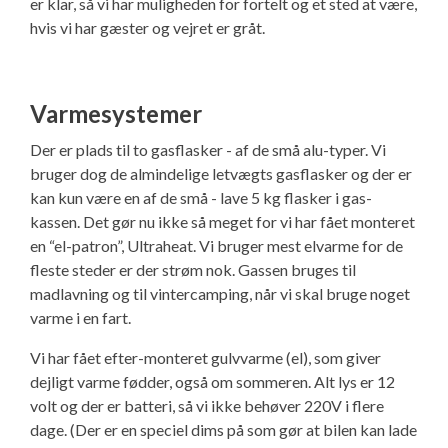
er klar, så vi har muligheden for fortelt og et sted at være,
hvis vi har gæster og vejret er gråt.
Varmesystemer
Der er plads til to gasflasker - af de små alu-typer. Vi
bruger dog de almindelige letvægts gasflasker og der er
kan kun være en af de små - lave 5 kg flasker i gas-
kassen. Det gør nu ikke så meget for vi har fået monteret
en “el-patron”, Ultraheat. Vi bruger mest elvarme for de
fleste steder er der strøm nok. Gassen bruges til
madlavning og til vintercamping, når vi skal bruge noget
varme i en fart.
Vi har fået efter-monteret gulvvarme (el), som giver
dejligt varme fødder, også om sommeren. Alt lys er 12
volt og der er batteri, så vi ikke behøver 220V i flere
dage. (Der er en speciel dims på som gør at bilen kan lade