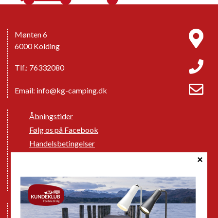
Mønten 6
6000 Kolding
Tlf.: 76332080
Email:
info@kg-camping.dk
Åbningstider
Følg os på Facebook
Handelsbetingelser
Cookie politik
Databeskyttelse GDPR
GPDR - Optagelse af foto og video
Nye Campingvogne