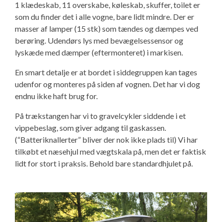
1 klædeskab, 11 overskabe, køleskab, skuffer, toilet er
som du finder det i alle vogne, bare lidt mindre. Der er
masser af lamper (15 stk) som tændes og dæmpes ved
berøring. Udendørs lys med bevægelsessensor og
lyskæde med dæmper (eftermonteret) i markisen.
En smart detalje er at bordet i siddegruppen kan tages
udenfor og monteres på siden af vognen. Det har vi dog
endnu ikke haft brug for.
På trækstangen har vi to gravelcykler siddende i et
vippebeslag, som giver adgang til gaskassen.
(“Batteriknallerter” bliver der nok ikke plads til) Vi har
tilkøbt et næsehjul med vægtskala på, men det er faktisk
lidt for stort i praksis. Behold bare standardhjulet på.