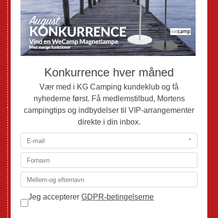
Nye Autocampere og Vans
Brugte Campingvogne
Brugte Autocampere og Vans
Webshop
Værksted
Mortens Campingtips
KG Camping Kundeklub
Nyheder
Adria
Adria Vans
Adria Autocampere
Eriba
Fendt
Hobby
Randger Van
Tabbert