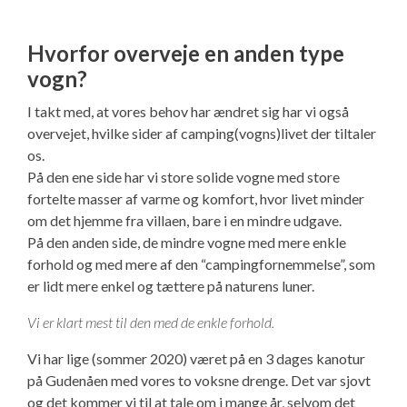
Hvorfor overveje en anden type
vogn?
I takt med, at vores behov har ændret sig har vi også
overvejet, hvilke sider af camping(vogns)livet der tiltaler
os.
På den ene side har vi store solide vogne med store
fortelte masser af varme og komfort, hvor livet minder
om det hjemme fra villaen, bare i en mindre udgave.
På den anden side, de mindre vogne med mere enkle
forhold og med mere af den “campingfornemmelse”, som
er lidt mere enkel og tættere på naturens luner.
Vi er klart mest til den med de enkle forhold.
Vi har lige (sommer 2020) været på en 3 dages kanotur
på Gudenåen med vores to voksne drenge. Det var sjovt
og det kommer vi til at tale om i mange år, selvom det