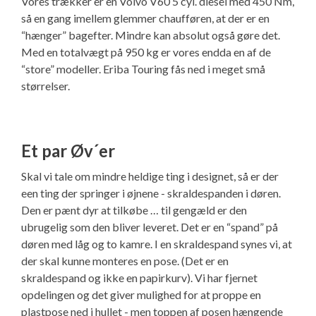
Vores trækker er en Volvo V60 5 cyl. diesel med 450 Nm,
så en gang imellem glemmer chaufføren, at der er en
“hænger” bagefter. Mindre kan absolut også gøre det.
Med en totalvægt på 950 kg er vores endda en af de
“store” modeller. Eriba Touring fås ned i meget små
størrelser.
Et par Øv´er
Skal vi tale om mindre heldige ting i designet, så er der
een ting der springer i øjnene - skraldespanden i døren.
Den er pænt dyr at tilkøbe … til gengæld er den
ubrugelig som den bliver leveret. Det er en “spand” på
døren med låg og to kamre. I en skraldespand synes vi, at
der skal kunne monteres en pose. (Det er en
skraldespand og ikke en papirkurv). Vi har fjernet
opdelingen og det giver mulighed for at proppe en
plastpose ned i hullet - men toppen af posen hængende