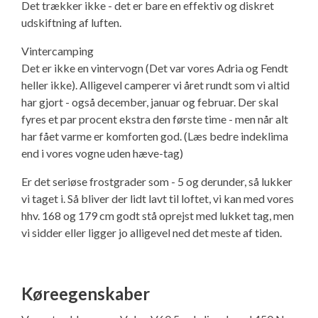
Det trækker ikke - det er bare en effektiv og diskret
udskiftning af luften.
Vintercamping
Det er ikke en vintervogn (Det var vores Adria og Fendt
heller ikke). Alligevel camperer vi året rundt som vi altid
har gjort - også december, januar og februar. Der skal
fyres et par procent ekstra den første time - men når alt
har fået varme er komforten god. (Læs bedre indeklima
end i vores vogne uden hæve-tag)
Er det seriøse frostgrader som - 5 og derunder, så lukker
vi taget i. Så bliver der lidt lavt til loftet, vi kan med vores
hhv. 168 og 179 cm godt stå oprejst med lukket tag, men
vi sidder eller ligger jo alligevel ned det meste af tiden.
Køreegenskaber