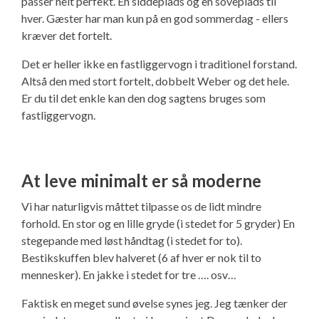
passer helt perfekt. En siddeplads og en soveplads til
hver. Gæster har man kun på en god sommerdag - ellers
kræver det fortelt.
Det er heller ikke en fastliggervogn i traditionel forstand.
Altså den med stort fortelt, dobbelt Weber og det hele.
Er du til det enkle kan den dog sagtens bruges som
fastliggervogn.
At leve minimalt er så moderne
Vi har naturligvis måttet tilpasse os de lidt mindre
forhold. En stor og en lille gryde (i stedet for 5 gryder) En
stegepande med løst håndtag (i stedet for to).
Bestikskuffen blev halveret (6 af hver er nok til to
mennesker). En jakke i stedet for tre …. osv…
Faktisk en meget sund øvelse synes jeg. Jeg tænker der