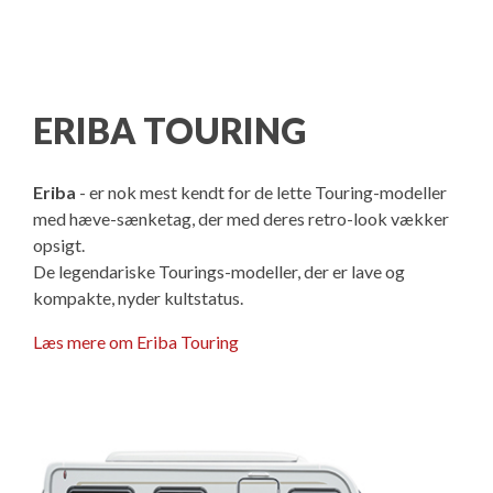
Isabella Opstillingsvejledninger
GPDR - Optagelse af foto og video
GPDR - KG Camping Kundeklub
ERIBA TOURING
Eriba
- er nok mest kendt for de lette Touring-modeller
med hæve-sænketag, der med deres retro-look vækker
opsigt.
De legendariske Tourings-modeller, der er lave og
kompakte, nyder kultstatus.
Læs mere om Eriba Touring