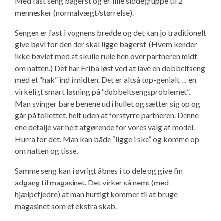
Med fast seng bagerst og en lille siddegruppe til 2
mennesker (normalvægt/størrelse).
Sengen er fast i vognens bredde og det kan jo traditionelt
give bøvl for den der skal ligge bagerst. (Hvem kender
ikke bøvlet med at skulle rulle hen over partneren midt
om natten.) Det har Eriba løst ved at lave en dobbeltseng
med et “hak” ind i midten. Det er altså top-genialt … en
virkeligt smart løsning på “dobbeltsengsproblemet”.
Man svinger bare benene ud i hullet og sætter sig op og
går på toilettet, helt uden at forstyrre partneren. Denne
ene detalje var helt afgørende for vores valg af model.
Hurra for det. Man kan både “ligge i ske” og komme op
om natten og tisse.
Samme seng kan i øvrigt åbnes i to dele og give fin
adgang til magasinet. Det virker så nemt (med
hjælpefjedre) at man hurtigt kommer til at bruge
magasinet som et ekstra skab.