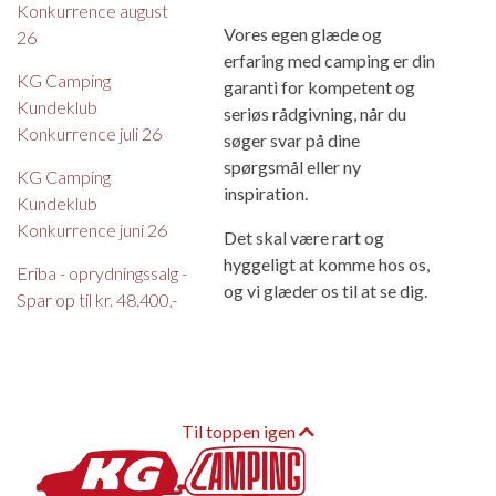
Konkurrence august
Vores egen glæde og
26
erfaring med camping er din
KG Camping
garanti for kompetent og
Kundeklub
seriøs rådgivning, når du
Konkurrence juli 26
søger svar på dine
spørgsmål eller ny
KG Camping
inspiration.
Kundeklub
Konkurrence juni 26
Det skal være rart og
hyggeligt at komme hos os,
Eriba - oprydningssalg -
og vi glæder os til at se dig.
Spar op til kr. 48.400,-
Til toppen igen