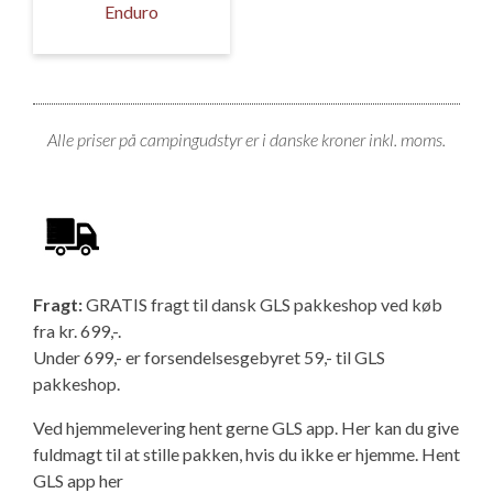
Ny campingvogn - godt at vide
Adria Astella
Next
Hobby Prestige
Adria Coral
Internet i campingvognen
Enduro
GRØN Virksomhed
Vil du sælge din campingvogn?
Hobby Maxia
Lille campingvogn
Adria Compact
Aircondition og klimaanlæg
Tuxer måleskemaer
Brugte telte og udstyr
Finansiering af campingvogn
Gas-komfort i din campingvogn
Alle priser på campingudstyr er i danske kroner inkl. moms.
Sikker handel
Isabella fortelte
Forsikring af campingvogn
E-trailer kontrol- og sikkerhedsapp
Klagemuligheder
Camping erhverv
Isabella Fortelte
Byvand - rindende vand i campingvognen
Konkurrenceregler
Fragt:
GRATIS fragt til dansk GLS pakkeshop ved køb
Isabella Lufttelte
3 spændende ideer til campingvognen
fra kr. 699,-.
Handelsbetingelser - webshop
Under 699,- er forsendelsesgebyret 59,- til GLS
pakkeshop.
Isabella weekend- og vinterfortelte
GPS tracker til autocamper og campingvogn
Cookie & Privatlivspolitik
Ved hjemmelevering hent gerne GLS app. Her kan du give
Isabella fortelte til specialvogne
fuldmagt til at stille pakken, hvis du ikke er hjemme.
Hent
GLS app her
Persondata