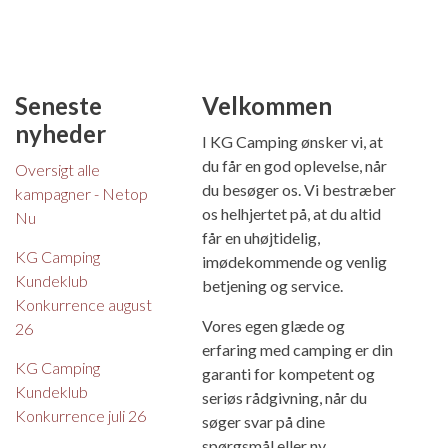
Seneste
Velkommen
nyheder
I KG Camping ønsker vi, at
du får en god oplevelse, når
Oversigt alle
du besøger os. Vi bestræber
kampagner - Netop
os helhjertet på, at du altid
Nu
får en uhøjtidelig,
KG Camping
imødekommende og venlig
Kundeklub
betjening og service.
Konkurrence august
Vores egen glæde og
26
erfaring med camping er din
KG Camping
garanti for kompetent og
Kundeklub
seriøs rådgivning, når du
Konkurrence juli 26
søger svar på dine
spørgsmål eller ny