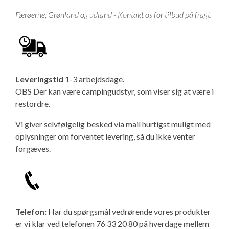
Isabella Opstillingsvejledninger
Færøerne, Grønland og udland - Kontakt os for tilbud på fragt.
GPDR - Optagelse af foto og video
GPDR - KG Camping Kundeklub
Leveringstid
1-3 arbejdsdage.
OBS Der kan være campingudstyr, som viser sig at være i
restordre.
Vi giver selvfølgelig besked via mail hurtigst muligt med
oplysninger om forventet levering, så du ikke venter
forgæves.
Telefon:
Har du spørgsmål vedrørende vores produkter
er vi klar ved telefonen 76 33 20 80 på hverdage mellem