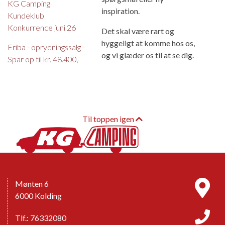
KG Camping
inspiration.
Kundeklub
Konkurrence juni 26
Det skal være rart og
hyggeligt at komme hos os,
Eriba - oprydningssalg -
og vi glæder os til at se dig.
Spar op til kr. 48.400,-
Til toppen igen
Mønten 6
6000 Kolding
Tlf.: 76332080