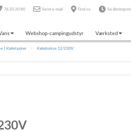
76 33 20 80
Send e-mail
Find os
Se åbningsti
Vans
Webshop-campingudstyr
Værksted
e | Køletasker
Kølebokse 12/230V
/230V