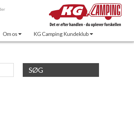
der
Om os
KG Camping Kundeklub
SØG