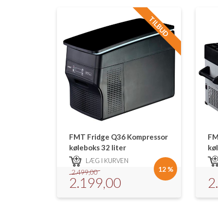
TILBUD
FMT Fridge Q36 Kompressor
FM
køleboks 32 liter
køl
LÆG I KURVEN
12 %
2.499,00
2.199,00
2