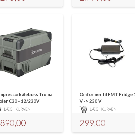
mpressorkøleboks Truma
Omformer til FMT Fridge 
oler C30 - 12/230V
V -> 230 V
LÆG I KURVEN
LÆG I KURVEN
.890,00
299,00