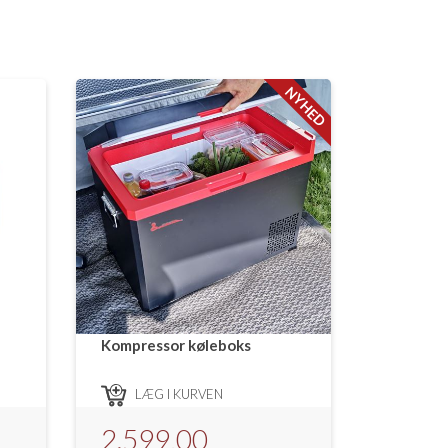
NYHED
Kompressor køleboks
LÆG I KURVEN
2.599,00