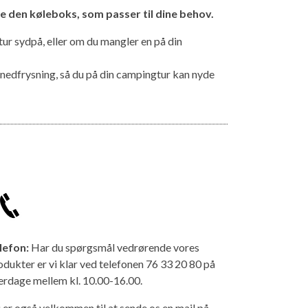
de den køleboks, som passer til dine behov.
ur sydpå, eller om du mangler en på din
edfrysning, så du på din campingtur kan nyde
lefon:
Har du spørgsmål vedrørende vores
odukter er vi klar ved telefonen 76 33 20 80 på
erdage mellem kl. 10.00-16.00.
 er også velkommen til at sende os en mail på