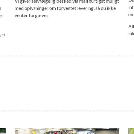
Vi giver selvfølgelig besked via mail hurtigst muligt
in
n
med oplysninger om forventet levering, så du ikke
mu
er
venter forgæves.
Al
in
 på