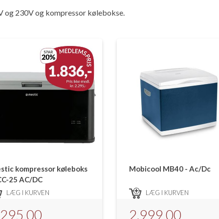
12V og 230V og kompressor kølebokse.
stic kompressor køleboks
Mobicool MB40 - Ac/Dc
C-25 AC/DC
LÆG I KURVEN
LÆG I KURVEN
.295,00
2.999,00