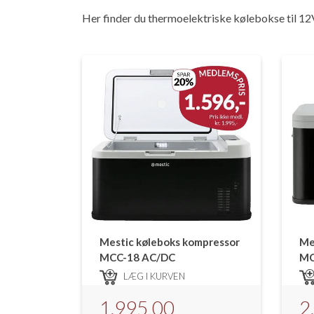
Her finder du thermoelektriske kølebokse til 
Mestic køleboks kompressor
Me
MCC-18 AC/DC
MC
LÆG I KURVEN
1.995,00
2