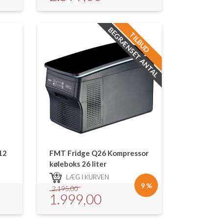
BEGRÆNSET ANTAL
TILBUD
12
FMT Fridge Q26 Kompressor
køleboks 26 liter
LÆG I KURVEN
9 %
2.195,00
1.999,00