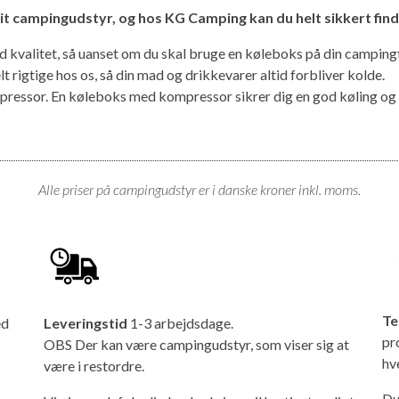
 dit campingudstyr, og hos KG Camping kan du helt sikkert fin
d kvalitet, så uanset om du skal bruge en køleboks på din campingt
t rigtige hos os, så din mad og drikkevarer altid forbliver kolde.
ssor. En køleboks med kompressor sikrer dig en god køling og n
Alle priser på campingudstyr er i danske kroner inkl. moms.
Te
ed
Leveringstid
1-3 arbejdsdage.
pr
OBS Der kan være campingudstyr, som viser sig at
hv
være i restordre.
Du