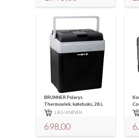
BRUNNER Polarys
Ko
Thermoelek. køleboks, 28 L
Co
LÆG I KURVEN
698,00
6