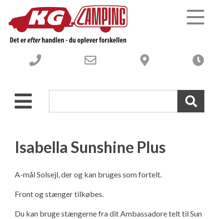
Campingvogne
Autocampere og Vans
Nye Campingvogne
Webshop-campingudstyr
Brugte Campingvogne
Nye Autocampere og Vans
Isabella Sunshine Plus
Værksted
Brugte engros Campingvogne
Brugte Autocampere og Vans
A-mål Solsejl, der og kan bruges som fortelt.
Om os
-----------------------------------
Engros Autocampere og Vans
Værksted – Velkommen til
Front og stænger tilkøbes.
Du kan bruge stængerne fra dit Ambassadore telt til Sun