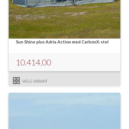
Isabella Opstillingsvejledninger
GPDR - Optagelse af foto og video
GPDR - KG Camping Kundeklub
Sun Shine plus Adria Action med CarbonX-stel
10.414,00
VÆLG VARIANT