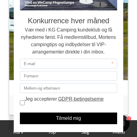
Sun Shine Plus FRONT G14
2.877,00
1
LÆG I KURVEN
Kurv
Top
Søg
Menu