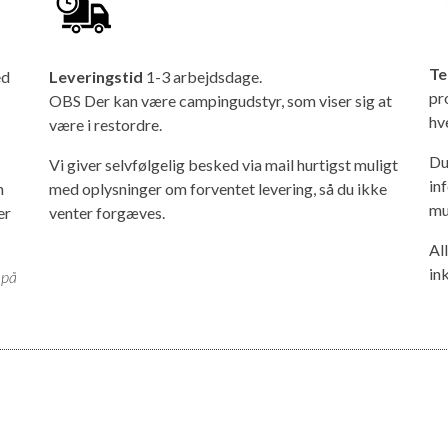
Te
ed
Leveringstid
1-3 arbejdsdage.
pr
OBS Der kan være campingudstyr, som viser sig at
hv
være i restordre.
Du
Vi giver selvfølgelig besked via mail hurtigst muligt
in
n
med oplysninger om forventet levering, så du ikke
mu
er
venter forgæves.
Al
in
 på