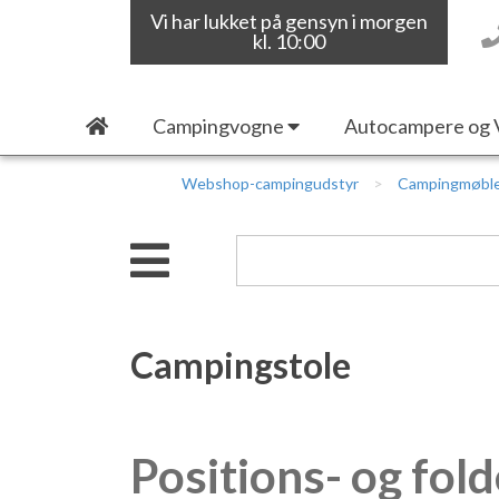
Vi har lukket på gensyn i morgen
kl. 10:00
Campingvogne
Autocampere og 
Webshop-campingudstyr
Campingmøbl
Campingstole
Positions- og folde