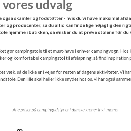
 vores udvalg
 også skamler og fodstøtter - hvis du vi have maksimal afsla
 og producenter, så du altid kan finde lige nøjagtig den rigt
 stole hjemme i butikken, så ønsker du at prøve stolene før d
vilket gør campingstole til et must-have i enhver campingvogn. Ho
kker og komfortabel campingstol til afslapning, så find inspirati
 væk, så de ikke er i vejen for resten af dagens aktiviteter. Vi har 
andstole. Den lille skal heller ikke snydes hos os, vi har også sam
Alle priser på campingudstyr er i danske kroner inkl. moms.