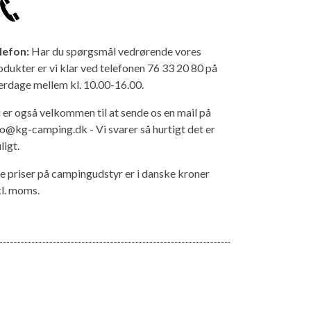
lefon:
Har du spørgsmål vedrørende vores
odukter er vi klar ved telefonen 76 33 20 80 på
erdage mellem kl. 10.00-16.00.
 er også velkommen til at sende os en mail på
fo@kg-camping.dk - Vi svarer så hurtigt det er
ligt.
le priser på campingudstyr er i danske kroner
kl. moms.