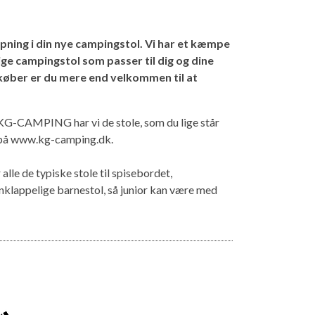
pning i din nye campingstol. Vi har et kæmpe
ige campingstol som passer til dig og dine
u køber er du mere end velkommen til at
s KG-CAMPING har vi de stole, som du lige står
on på www.kg-camping.dk.
alle de typiske stole til spisebordet,
menklappelige barnestol, så junior kan være med