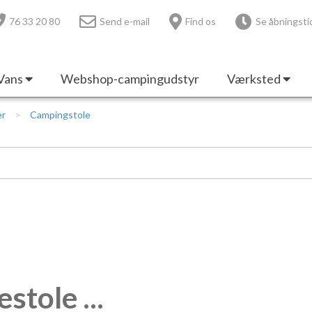
76 33 20 80
Send e-mail
Find os
Se åbningsti
Vans
Webshop-campingudstyr
Værksted
er
Campingstole
stole ...