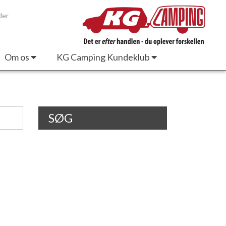
der
Om os
KG Camping Kundeklub
SØG