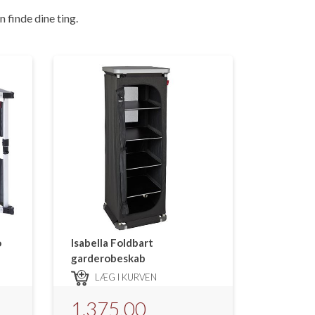
n finde dine ting.
o
Isabella Foldbart
garderobeskab
LÆG I KURVEN
1.375,00