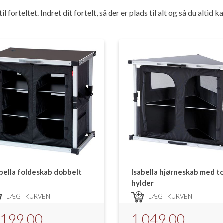
teltet. Indret dit fortelt, så der er plads til alt og så du altid ka
abella foldeskab dobbelt
Isabella hjørneskab med t
hylder
LÆG I KURVEN
LÆG I KURVEN
.199,00
1.049,00