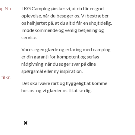
op Nu
I KG Camping ønsker vi, at du får en god
oplevelse, når du besøger os. Vi bestræber
os helhjertet på, at du altid får en uhøjtidelig,
imødekommende og venlig betjening og
service.
Vores egen glæde og erfaring med camping
er din garanti for kompetent og seriøs
rådgivning, når du søger svar på dine
spørgsmål eller ny inspiration.
il kr.
Det skal være rart og hyggeligt at komme
hos os, og vi glæder os til at se dig.