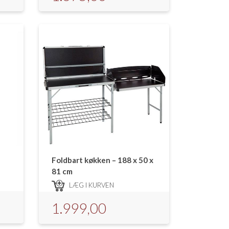
Foldbart køkken – 188 x 50 x
81 cm
LÆG I KURVEN
1.999,00