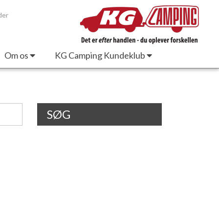
der
Om os
KG Camping Kundeklub
SØG