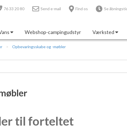
76 33 20 80
Send e-mail
Find os
Se åbningsti
Vans
Webshop-campingudstyr
Værksted
er
Opbevaringsskabe og -møbler
-møbler
 til forteltet