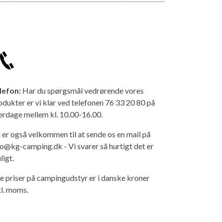
lefon:
Har du spørgsmål vedrørende vores
odukter er vi klar ved telefonen 76 33 20 80 på
erdage mellem kl. 10.00-16.00.
 er også velkommen til at sende os en mail på
fo@kg-camping.dk - Vi svarer så hurtigt det er
ligt.
le priser på campingudstyr er i danske kroner
kl. moms.