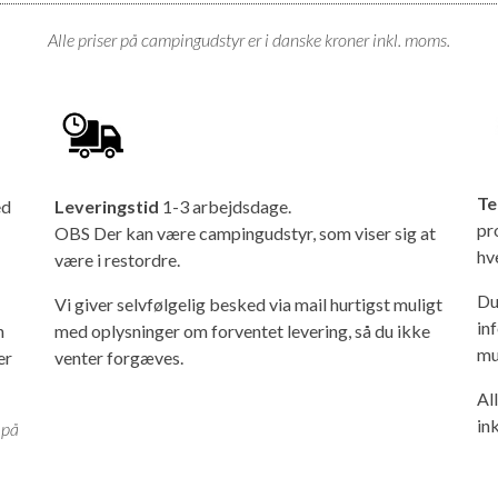
Alle priser på campingudstyr er i danske kroner inkl. moms.
Te
ed
Leveringstid
1-3 arbejdsdage.
pr
OBS Der kan være campingudstyr, som viser sig at
hv
være i restordre.
Du
Vi giver selvfølgelig besked via mail hurtigst muligt
in
n
med oplysninger om forventet levering, så du ikke
mu
er
venter forgæves.
Al
in
 på