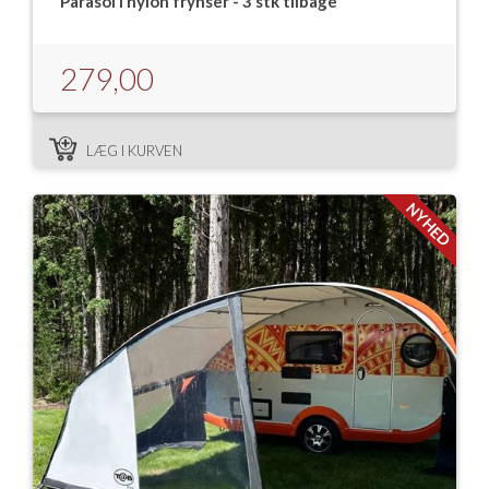
Parasol i nylon frynser - 3 stk tilbage
Isabella Opstillingsvejledninger
GPDR - Optagelse af foto og video
279,00
GPDR - KG Camping Kundeklub
LÆG I KURVEN
NYHED