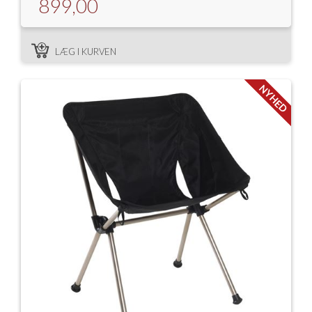
899,00
LÆG I KURVEN
NYHED