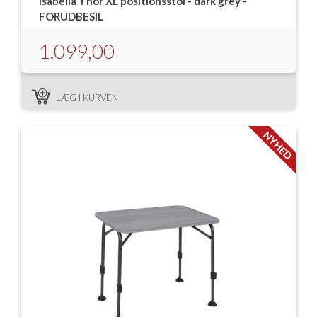
Isabella Thor XL positionsstol - dark grey -
FORUDBESIL
1.099,00
LÆG I KURVEN
NYHED