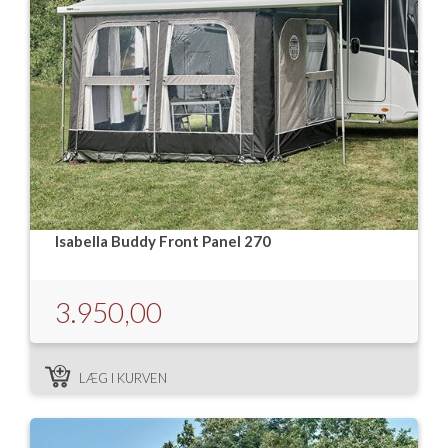
Isabella Opstillingsvejledninger
GPDR - Optagelse af foto og video
GPDR - KG Camping Kundeklub
Isabella Buddy Front Panel 270
3.950,00
LÆG I KURVEN