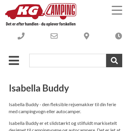
Campingvogne
Autocampere og Vans
Nye Campingvogne
Webshop-campingudstyr
Brugte Campingvogne
Nye Autocampere og Vans
Isabella Buddy
Værksted
Brugte engros Campingvogne
Brugte Autocampere og Vans
Isabella Buddy - den fleksible rejsemakker til din ferie
med campingvogn eller autocamper.
Om os
-----------------------------------
Engros Autocampere og Vans
Værksted – Velkommen til
Isabella Buddy er et slidstærkt og stilfuldt markisetelt
designet til campingvogne og autocampere. Det er let at