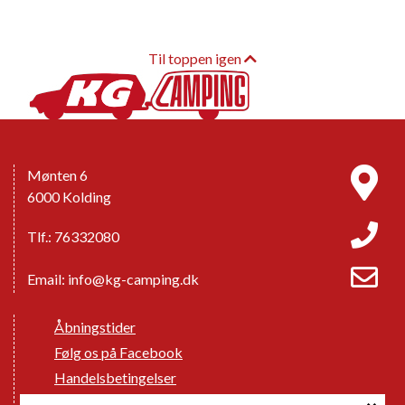
Til toppen igen
Mønten 6
6000 Kolding
Tlf.: 76332080
Email:
info@kg-camping.dk
Åbningstider
Følg os på Facebook
Handelsbetingelser
Cookie politik