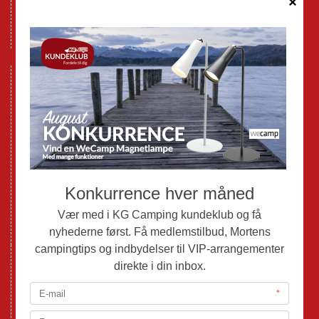
Databeskyttelse GDPR
GPDR - Optagelse af foto og video
Nye Campingvogne
Nye Autocampere og Vans
Brugte Campingvogne
Brugte Autocampere og Vans
Webshop
Værksted
Mortens Campingtips
KG Camping Kundeklub
Nyheder
Adria
Adria Vans
Adria Autocampere
Eriba