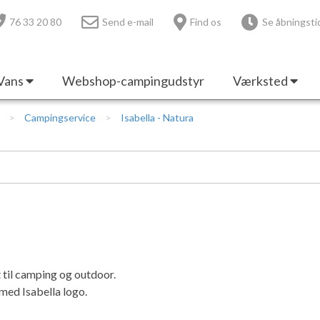
76 33 20 80
Send e-mail
Find os
Se åbningsti
Vans
Webshop-campingudstyr
Værksted
Campingservice
Isabella - Natura
 til camping og outdoor.
 med Isabella logo.