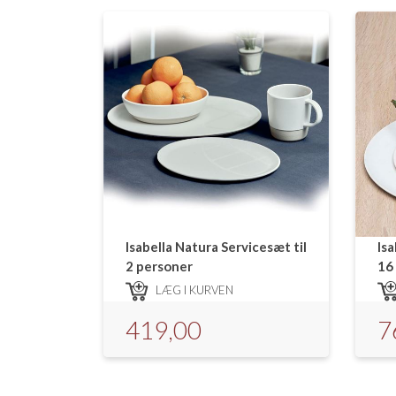
Isabella Natura Servicesæt til
Is
2 personer
16
LÆG I KURVEN
419,00
7