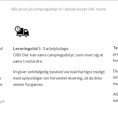
Alle priser på campingudstyr er i danske kroner inkl. moms.
Te
ed
Leveringstid
1-3 arbejdsdage.
pr
OBS Der kan være campingudstyr, som viser sig at
hv
være i restordre.
Du
Vi giver selvfølgelig besked via mail hurtigst muligt
in
n
med oplysninger om forventet levering, så du ikke
mu
er
venter forgæves.
Al
in
 på