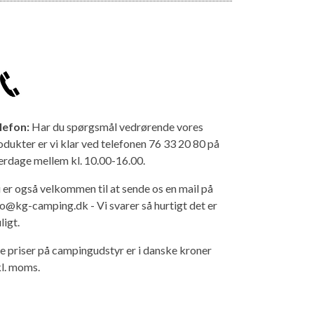
lefon:
Har du spørgsmål vedrørende vores
odukter er vi klar ved telefonen 76 33 20 80 på
erdage mellem kl. 10.00-16.00.
 er også velkommen til at sende os en mail på
fo@kg-camping.dk - Vi svarer så hurtigt det er
ligt.
le priser på campingudstyr er i danske kroner
kl. moms.