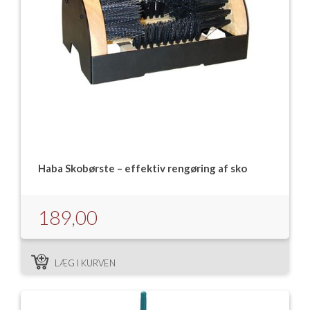
Isabella Opstillingsvejledninger
GPDR - Optagelse af foto og video
GPDR - KG Camping Kundeklub
Haba Skobørste – effektiv rengøring af sko
189,00
LÆG I KURVEN