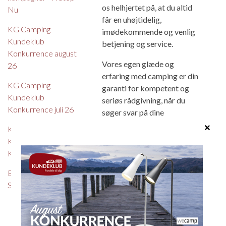
os helhjertet på, at du altid
Nu
får en uhøjtidelig,
KG Camping
imødekommende og venlig
Kundeklub
betjening og service.
Konkurrence august
Vores egen glæde og
26
erfaring med camping er din
KG Camping
garanti for kompetent og
Kundeklub
seriøs rådgivning, når du
Konkurrence juli 26
søger svar på dine
spørgsmål eller ny
KG Camping
inspiration.
Kundeklub
Konkurrence juni 26
Det skal være rart og
hyggeligt at komme hos os,
Eriba - oprydningssalg -
og vi glæder os til at se dig.
Spar op til kr. 48.400,-