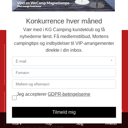
Til toppen igen
Mønten 6
6000 Kolding
Tlf.: 76332080
Email:
info@kg-camping.dk
Åbningstider
Følg os på Facebook
1
Handelsbetingelser
Cookie politik
Kurv
Top
Søg
Menu
Databeskyttelse GDPR