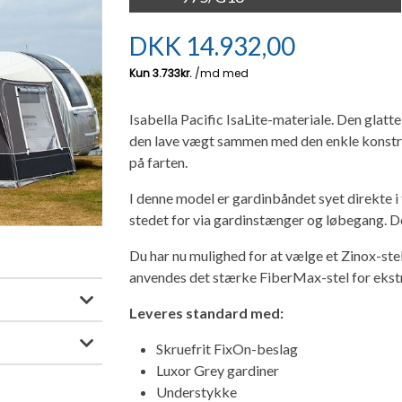
DKK
14.932,00
Isabella Pacific IsaLite-materiale. Den glatt
den lave vægt sammen med den enkle konstruk
på farten.
I denne model er gardinbåndet syet direkte i
stedet for via gardinstænger og løbegang. De
Du har nu mulighed for at vælge et Zinox-ste
anvendes det stærke FiberMax-stel for ekstra
Leveres standard med:
Skruefrit FixOn-beslag
Luxor Grey gardiner
Understykke