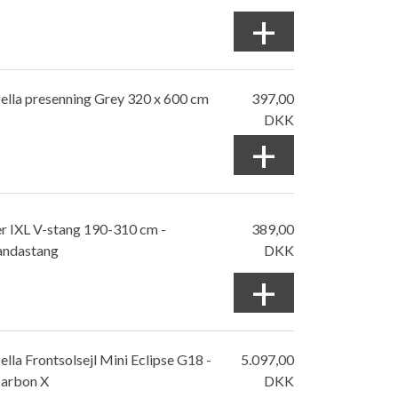
+
ella presenning Grey 320 x 600 cm
397,00
DKK
+
r IXL V-stang 190-310 cm -
389,00
andastang
DKK
+
ella Frontsolsejl Mini Eclipse G18 -
5.097,00
arbon X
DKK