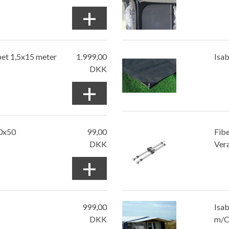
+
pet 1,5x15 meter
1.999,00
Isab
DKK
+
50x50
99,00
Fibe
DKK
Ver
+
999,00
Isab
DKK
m/C