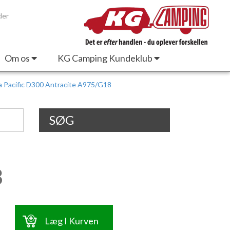
der
Om os
KG Camping Kundeklub
a Pacific D300 Antracite A975/G18
SØG
8
Læg I Kurven