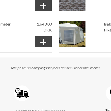
+
 meter
1.643,00
Isab
DKK
tilk
+
Alle priser på campingudstyr er i danske kroner inkl. moms.
Tel
Leveringstid
1-3 arbejdsdage.