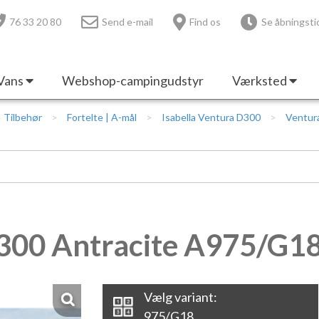
76 33 20 80
Send e-mail
Find os
Se åbningsti
Vans
Webshop-campingudstyr
Værksted
 | Tilbehør
Fortelte | A-mål
Isabella Ventura D300
Ventur
D300 Antracite A975/G1
Vælg variant:
975/G18