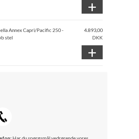
+
ella Annex Capri/Pacific 250 -
4.893,00
øb stel
DKK
+
efon:
Har du spørgsmål vedrørende vores