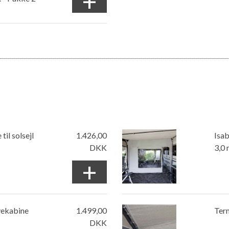
+
til solsejl
1.426,00
Isa
DKK
3,0 
+
ovekabine
1.499,00
Ter
DKK