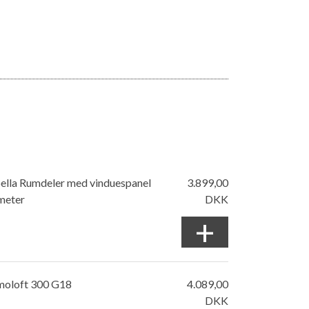
bella Rumdeler med vinduespanel
3.899,00
meter
DKK
+
moloft 300 G18
4.089,00
DKK