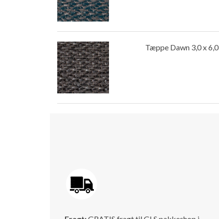
Tæppe Dawn 3,0 x 6,0
Fragt:
GRATIS fragt til GLS pakkeshop i