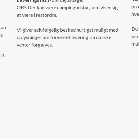
pro
r
OBS Der kan være campingudstyr, som viser sig
hve
at være i restordre.
kan
Du 
Vi giver selvfølgelig besked hurtigst muligt med
ke
inf
oplysninger om forventet levering, så du ikke
mul
venter forgæves.
ud.