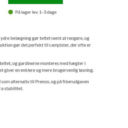
På lager lev. 1-3 dage
e ydre belægning gør teltet nemt at rengøre, og
tion gør det perfekt til campister, der ofte er
 teltet, og gardinerne monteres med hægter i
t giver en enklere og mere brugervenlig løsning.
l som alternativ til Prenox, og på fiberudgaven
 stabilitet.