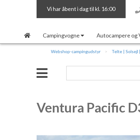
Vi har åbent i dag til kl. 16:00
Campingvogne
Autocampere og 
Webshop-campingudstyr
Telte | Solsejl
Ventura Pacific 