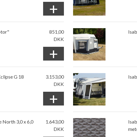
+
ptor"
851,00
Isab
DKK
+
Eclipse G 18
3.153,00
Isab
DKK
+
 North 3,0 x 6,0
1.643,00
Isab
DKK
met