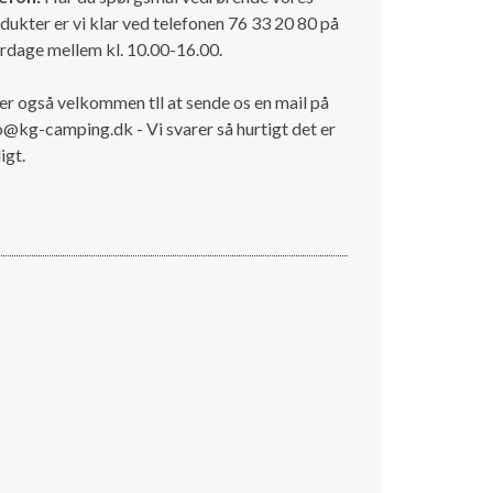
dukter er vi klar ved telefonen 76 33 20 80 på
rdage mellem kl. 10.00-16.00.
er også velkommen tll at sende os en mail på
o@kg-camping.dk - Vi svarer så hurtigt det er
igt.