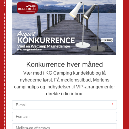
GPDR - Optagelse af foto og video
Nye Campingvogne
Nye Autocampere og Vans
Brugte Campingvogne
Brugte Autocampere og Vans
Webshop
Værksted
Mortens Campingtips
KG Camping Kundeklub
Nyheder
Adria
Adria Vans
Adria Autocampere
Eriba
Fendt