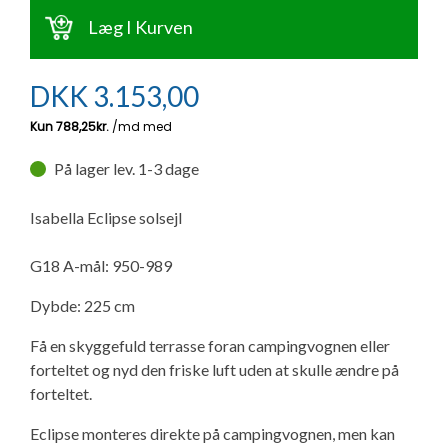
Ny campingvogn - godt at vide
Adria Astella
Next
Hobby Prestige
Adria Coral
Internet i campingvognen
Læg I Kurven
GRØN Virksomhed
Vil du sælge din campingvogn?
Hobby Maxia
Lille campingvogn
Adria Compact
Aircondition og klimaanlæg
DKK
3.153,00
Tuxer måleskemaer
Brugte telte og udstyr
Finansiering af campingvogn
Gas-komfort i din campingvogn
Sikker handel
På lager lev. 1-3 dage
Isabella fortelte
Forsikring af campingvogn
E-trailer kontrol- og sikkerhedsapp
Klagemuligheder
Isabella Eclipse solsejl
Camping erhverv
Isabella Fortelte
Byvand - rindende vand i campingvognen
G18 A-mål: 950-989
Konkurrenceregler
Isabella Lufttelte
3 spændende ideer til campingvognen
Dybde: 225 cm
Handelsbetingelser - webshop
Få en skyggefuld terrasse foran campingvognen eller
Isabella weekend- og vinterfortelte
GPS tracker til autocamper og campingvogn
forteltet og nyd den friske luft uden at skulle ændre på
Cookie & Privatlivspolitik
forteltet.
Isabella fortelte til specialvogne
Eclipse monteres direkte på campingvognen, men kan
Persondata