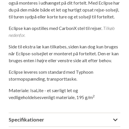
også monteres i udhænget på dit fortelt. Med Eclipse har
Isabella Opstillingsvejledninger
du på den måde både et let og hurtigt opsat rejse-solsejl,
GPDR - Optagelse af foto og video
til turen sydpå eller korte ture og et solsejl til forteltet.
Eclipse kan opstilles med CarbonX stel til rejser.
Tilkøb
GPDR - KG Camping Kundeklub
nedenfor.
Side til ekstra læ kan tilkøbes, siden kan dog kun bruges
når Eclipse-solsejlet er monteret på forteltet. Den er kan
bruges enten i højre eller venstre side alt efter behov.
Eclipse leveres som standard med Typhoon
stormopspænding, transporttaske.
Materiale: IsaLite - et særligt let og
2
vedligeholdelsesvenligt materiale, 195 g/m
Specifikationer