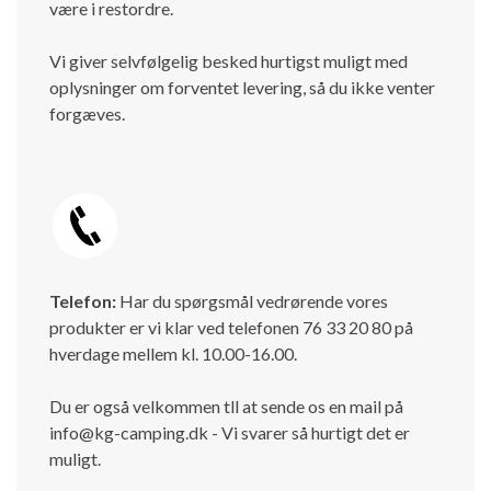
være i restordre.
Vi giver selvfølgelig besked hurtigst muligt med
oplysninger om forventet levering, så du ikke venter
forgæves.
Telefon:
Har du spørgsmål vedrørende vores
produkter er vi klar ved telefonen 76 33 20 80 på
hverdage mellem kl. 10.00-16.00.
Du er også velkommen tll at sende os en mail på
info@kg-camping.dk - Vi svarer så hurtigt det er
muligt.