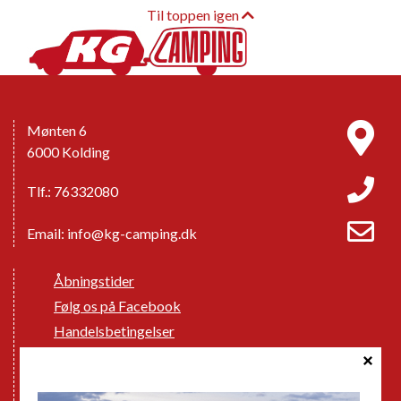
Til toppen igen
Mønten 6
6000 Kolding
Tlf.: 76332080
Email:
info@kg-camping.dk
Åbningstider
Følg os på Facebook
Handelsbetingelser
Cookie politik
Databeskyttelse GDPR