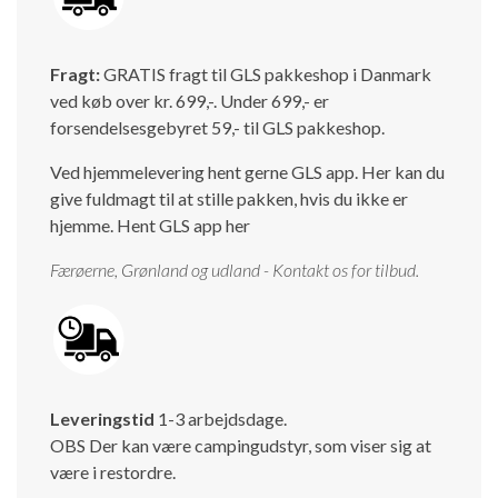
Isabella Opstillingsvejledninger
GPDR - Optagelse af foto og video
Fragt:
GRATIS fragt til GLS pakkeshop i Danmark
ved køb over kr. 699,-. Under 699,- er
GPDR - KG Camping Kundeklub
forsendelsesgebyret 59,- til GLS pakkeshop.
Ved hjemmelevering hent gerne GLS app. Her kan du
give fuldmagt til at stille pakken, hvis du ikke er
hjemme.
Hent GLS app her
Færøerne, Grønland og udland - Kontakt os for tilbud.
Leveringstid
1-3 arbejdsdage.
OBS Der kan være campingudstyr, som viser sig at
være i restordre.