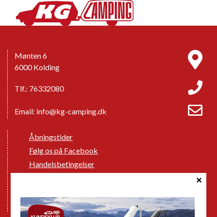
Mønten 6
6000 Kolding
Tlf.: 76332080
Email:
info@kg-camping.dk
Åbningstider
Følg os på Facebook
Handelsbetingelser
Cookie politik
Databeskyttelse GDPR
GPDR - Optagelse af foto og video