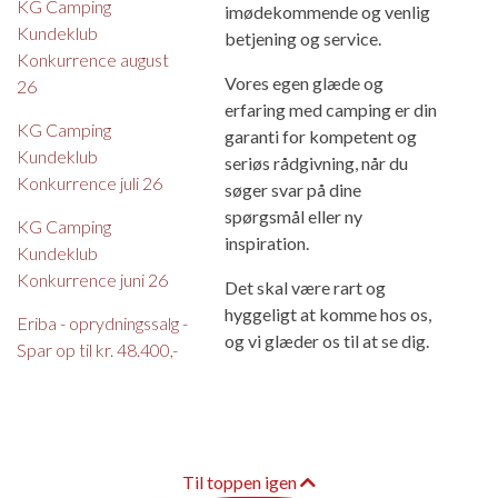
KG Camping
imødekommende og venlig
Kundeklub
betjening og service.
Konkurrence august
Vores egen glæde og
26
erfaring med camping er din
KG Camping
garanti for kompetent og
Kundeklub
seriøs rådgivning, når du
Konkurrence juli 26
søger svar på dine
spørgsmål eller ny
KG Camping
inspiration.
Kundeklub
Konkurrence juni 26
Det skal være rart og
hyggeligt at komme hos os,
Eriba - oprydningssalg -
og vi glæder os til at se dig.
Spar op til kr. 48.400,-
Til toppen igen