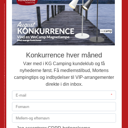
Nye Campingvogne
Nye Autocampere og Vans
Brugte Campingvogne
Brugte Autocampere og Vans
Webshop
Værksted
Mortens Campingtips
KG Camping Kundeklub
Nyheder
Adria
Adria Vans
Adria Autocampere
Eriba
Fendt
Hobby
Randger Van