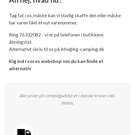
Ny campingvogn - godt at vide
Adria Astella
Next
Hobby Prestige
Adria Coral
Internet i campingvognen
GRØN Virksomhed
Tag fat i os, måske kan vi stadig skaffe den eller måske
Vil du sælge din campingvogn?
Hobby Maxia
Lille campingvogn
Adria Compact
Aircondition og klimaanlæg
har varen fået et nyt varenummer.
Tuxer måleskemaer
Ring 76332082 - vi er på telefonen i butikkens
Brugte telte og udstyr
Finansiering af campingvogn
Gas-komfort i din campingvogn
åbningstid.
Sikker handel
Alternativt skriv til os på
info@kg-camping.dk
Isabella fortelte
Forsikring af campingvogn
E-trailer kontrol- og sikkerhedsapp
Kig ind i vores webshop om du kan finde et
Klagemuligheder
alternativ
Camping erhverv
Isabella Fortelte
Byvand - rindende vand i campingvognen
Konkurrenceregler
Isabella Lufttelte
3 spændende ideer til campingvognen
Alle priser på campingudstyr er i danske kroner inkl.
Handelsbetingelser - webshop
moms.
Isabella weekend- og vinterfortelte
GPS tracker til autocamper og campingvogn
Cookie & Privatlivspolitik
Isabella fortelte til specialvogne
Persondata