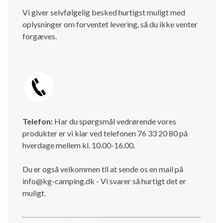
Vi giver selvfølgelig besked hurtigst muligt med
oplysninger om forventet levering, så du ikke venter
forgæves.
Telefon:
Har du spørgsmål vedrørende vores
produkter er vi klar ved telefonen 76 33 20 80 på
hverdage mellem kl. 10.00-16.00.
Du er også velkommen tll at sende os en mail på
info@kg-camping.dk - Vi svarer så hurtigt det er
muligt.