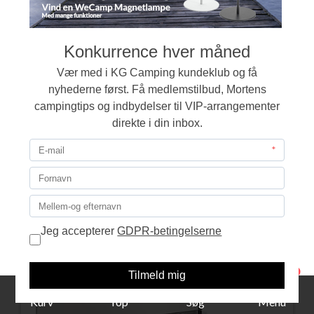
Parker Kogeapparat 2-blus m/tændsikring
1.479,00
LÆG I KURVEN
1
Kurv
Top
Søg
Menu