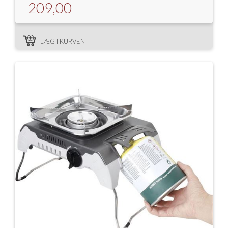
209,00
Isabella Opstillingsvejledninger
GPDR - Optagelse af foto og video
LÆG I KURVEN
GPDR - KG Camping Kundeklub