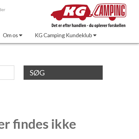
der
Om os
KG Camping Kundeklub
SØG
er findes ikke