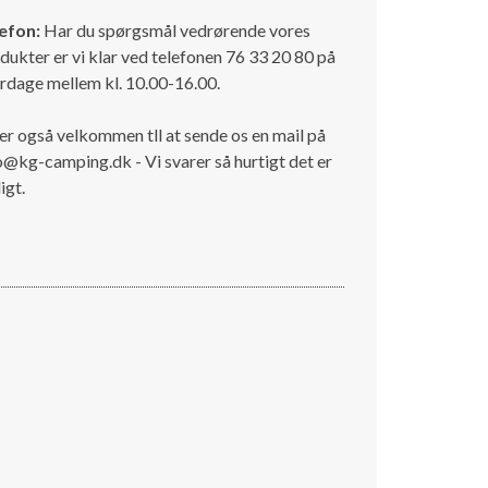
efon:
Har du spørgsmål vedrørende vores
dukter er vi klar ved telefonen 76 33 20 80 på
rdage mellem kl. 10.00-16.00.
er også velkommen tll at sende os en mail på
o@kg-camping.dk - Vi svarer så hurtigt det er
igt.