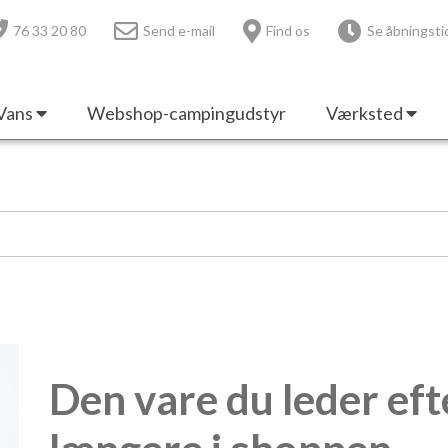
76 33 20 80
Send e-mail
Find os
Se åbningsti
Vans
Webshop-campingudstyr
Værksted
Den vare du leder eft