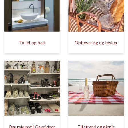
Toilet og bad
Opbevaring og tasker
Brugskunst | Gaveideer
Til strand og picnic