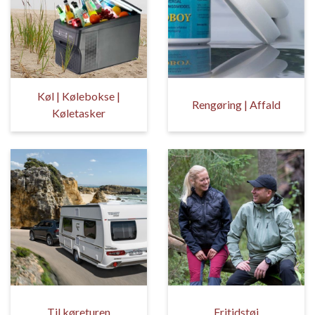
Køl | Kølebokse |
Rengøring | Affald
Køletasker
Til køreturen
Fritidstøj