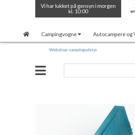
Vi har lukket på gensyn i morgen
kl. 10:00
Campingvogne
Autocampere og 
Webshop-campingudstyr