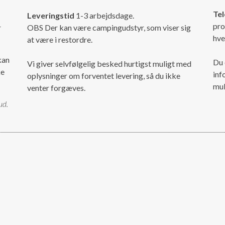
Tel
Leveringstid
1-3 arbejdsdage.
pro
r
OBS Der kan være campingudstyr, som viser sig
hve
at være i restordre.
kan
Du 
Vi giver selvfølgelig besked hurtigst muligt med
ke
inf
oplysninger om forventet levering, så du ikke
mul
venter forgæves.
ud.