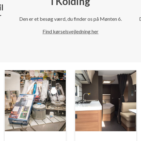
i Kolding
il
r
Den er et besøg værd, du finder os på Mønten 6.
Find kørselsvejledning her