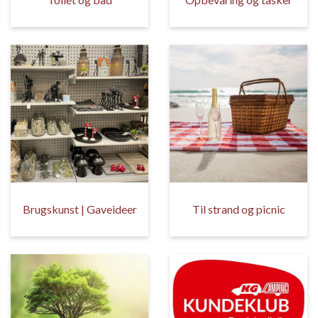
Brugskunst | Gaveideer
Til strand og picnic