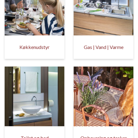
Køkkenudstyr
Gas | Vand | Varme
Toilet og bad
Opbevaring og tasker