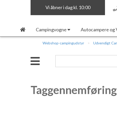
Vi åbner i dag kl. 10:00
Campingvogne
Autocampere og 
Webshop-campingudstyr
Udvendigt Ca
Taggennemføring 