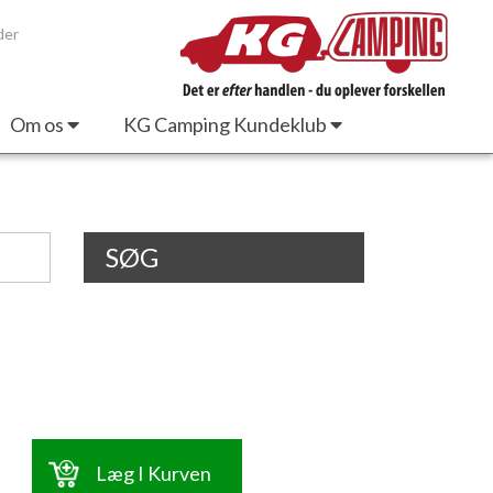
der
Om os
KG Camping Kundeklub
SØG
Læg I Kurven