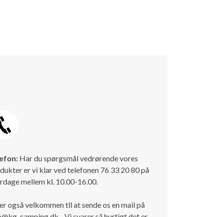
efon:
Har du spørgsmål vedrørende vores
dukter er vi klar ved telefonen 76 33 20 80 på
rdage mellem kl. 10.00-16.00.
er også velkommen tll at sende os en mail på
o@kg-camping.dk - Vi svarer så hurtigt det er