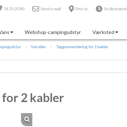
76 33 20 80
Send e-mail
Find os
Se åbningsti
Vans
Webshop-campingudstyr
Værksted
mpingudstyr
Solceller
Taggennemføring for 2 kabler
for 2 kabler