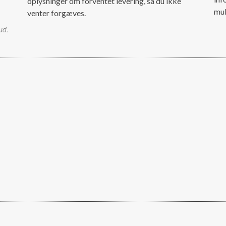
oplysninger om forventet levering, så du ikke
mul
venter forgæves.
ud.