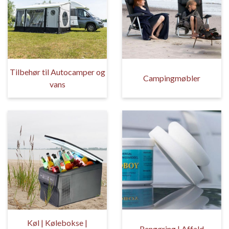
Tilbehør til Autocamper og
Campingmøbler
vans
Køl | Kølebokse |
Rengøring | Affald