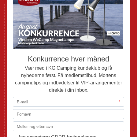
Nye Campingvogne
Nye Autocampere og Vans
Brugte Campingvogne
Brugte Autocampere og Vans
Webshop
Værksted
Mortens Campingtips
KG Camping Kundeklub
Nyheder
Adria
Adria Vans
Adria Autocampere
Eriba
Fendt
Hobby
Randger Van