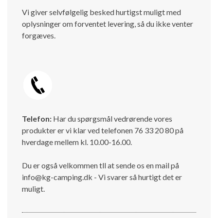
Vi giver selvfølgelig besked hurtigst muligt med
oplysninger om forventet levering, så du ikke venter
forgæves.
Telefon:
Har du spørgsmål vedrørende vores
produkter er vi klar ved telefonen 76 33 20 80 på
hverdage mellem kl. 10.00-16.00.
Du er også velkommen tll at sende os en mail på
info@kg-camping.dk - Vi svarer så hurtigt det er
muligt.