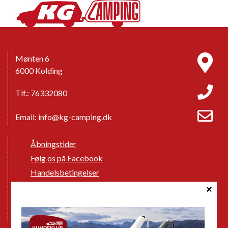
Mønten 6
6000 Kolding
Tlf.: 76332080
Email:
info@kg-camping.dk
Åbningstider
Følg os på Facebook
Handelsbetingelser
Cookie politik
Databeskyttelse GDPR
GPDR - Optagelse af foto og video