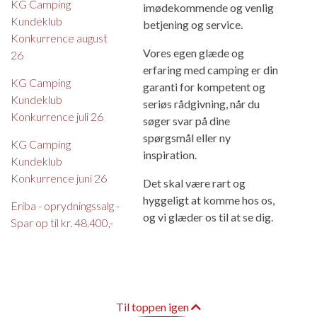
KG Camping
imødekommende og venlig
Kundeklub
betjening og service.
Konkurrence august
Vores egen glæde og
26
erfaring med camping er din
KG Camping
garanti for kompetent og
Kundeklub
seriøs rådgivning, når du
Konkurrence juli 26
søger svar på dine
spørgsmål eller ny
KG Camping
inspiration.
Kundeklub
Konkurrence juni 26
Det skal være rart og
hyggeligt at komme hos os,
Eriba - oprydningssalg -
og vi glæder os til at se dig.
Spar op til kr. 48.400,-
Til toppen igen