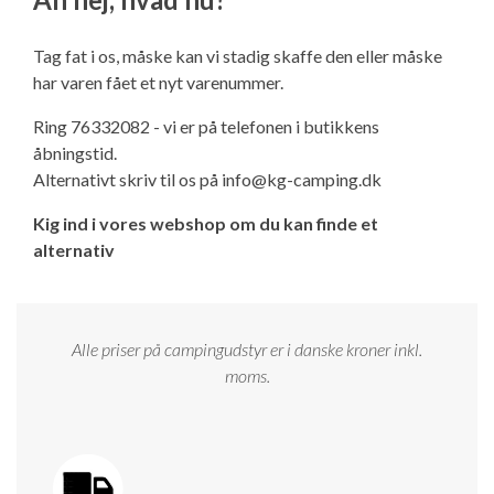
Ny campingvogn - godt at vide
Adria Astella
Next
Hobby Prestige
Adria Coral
Internet i campingvognen
GRØN Virksomhed
Tag fat i os, måske kan vi stadig skaffe den eller måske
Vil du sælge din campingvogn?
Hobby Maxia
Lille campingvogn
Adria Compact
Aircondition og klimaanlæg
har varen fået et nyt varenummer.
Tuxer måleskemaer
Ring 76332082 - vi er på telefonen i butikkens
Brugte telte og udstyr
Finansiering af campingvogn
Gas-komfort i din campingvogn
åbningstid.
Sikker handel
Alternativt skriv til os på
info@kg-camping.dk
Isabella fortelte
Forsikring af campingvogn
E-trailer kontrol- og sikkerhedsapp
Kig ind i vores webshop om du kan finde et
Klagemuligheder
alternativ
Camping erhverv
Isabella Fortelte
Byvand - rindende vand i campingvognen
Konkurrenceregler
Isabella Lufttelte
3 spændende ideer til campingvognen
Alle priser på campingudstyr er i danske kroner inkl.
Handelsbetingelser - webshop
moms.
Isabella weekend- og vinterfortelte
GPS tracker til autocamper og campingvogn
Cookie & Privatlivspolitik
Isabella fortelte til specialvogne
Persondata