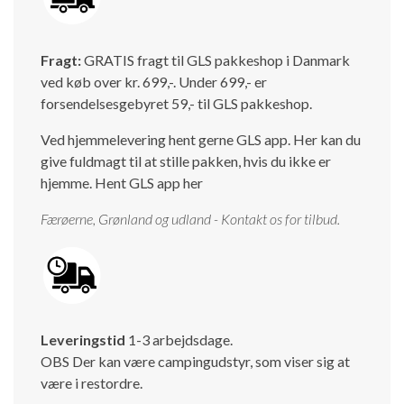
Isabella Opstillingsvejledninger
GPDR - Optagelse af foto og video
Fragt:
GRATIS fragt til GLS pakkeshop i Danmark
ved køb over kr. 699,-. Under 699,- er
GPDR - KG Camping Kundeklub
forsendelsesgebyret 59,- til GLS pakkeshop.
Ved hjemmelevering hent gerne GLS app. Her kan du
give fuldmagt til at stille pakken, hvis du ikke er
hjemme.
Hent GLS app her
Færøerne, Grønland og udland - Kontakt os for tilbud.
Leveringstid
1-3 arbejdsdage.
OBS Der kan være campingudstyr, som viser sig at
være i restordre.