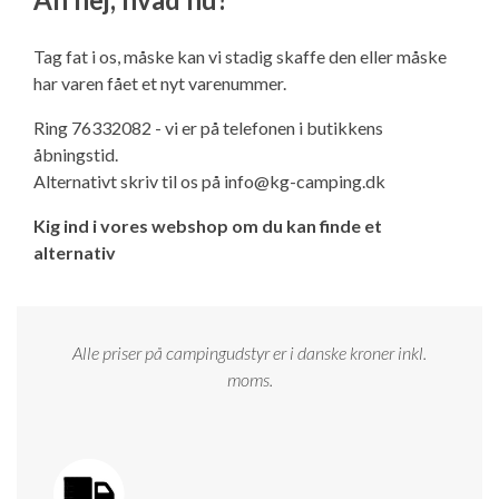
Ny campingvogn - godt at vide
Adria Astella
Next
Hobby Prestige
Adria Coral
Internet i campingvognen
GRØN Virksomhed
Tag fat i os, måske kan vi stadig skaffe den eller måske
Vil du sælge din campingvogn?
Hobby Maxia
Lille campingvogn
Adria Compact
Aircondition og klimaanlæg
har varen fået et nyt varenummer.
Tuxer måleskemaer
Ring 76332082 - vi er på telefonen i butikkens
Brugte telte og udstyr
Finansiering af campingvogn
Gas-komfort i din campingvogn
åbningstid.
Sikker handel
Alternativt skriv til os på
info@kg-camping.dk
Isabella fortelte
Forsikring af campingvogn
E-trailer kontrol- og sikkerhedsapp
Kig ind i vores webshop om du kan finde et
Klagemuligheder
alternativ
Camping erhverv
Isabella Fortelte
Byvand - rindende vand i campingvognen
Konkurrenceregler
Isabella Lufttelte
3 spændende ideer til campingvognen
Alle priser på campingudstyr er i danske kroner inkl.
Handelsbetingelser - webshop
moms.
Isabella weekend- og vinterfortelte
GPS tracker til autocamper og campingvogn
Cookie & Privatlivspolitik
Isabella fortelte til specialvogne
Persondata