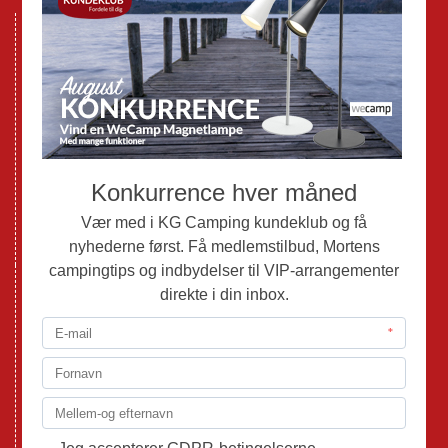
Nye Campingvogne
Nye Autocampere og Vans
Brugte Campingvogne
Brugte Autocampere og Vans
Webshop
Værksted
Mortens Campingtips
KG Camping Kundeklub
Nyheder
Adria
Adria Vans
Adria Autocampere
Eriba
Fendt
Hobby
Randger Van