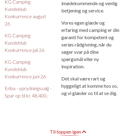
KG Camping
imødekommende og venlig
Kundeklub
betjening og service.
Konkurrence august
Vores egen glæde og
26
erfaring med camping er din
KG Camping
garanti for kompetent og
Kundeklub
seriøs rådgivning, når du
Konkurrence juli 26
søger svar på dine
spørgsmål eller ny
KG Camping
inspiration.
Kundeklub
Konkurrence juni 26
Det skal være rart og
hyggeligt at komme hos os,
Eriba - oprydningssalg -
og vi glæder os til at se dig.
Spar op til kr. 48.400,-
Til toppen igen