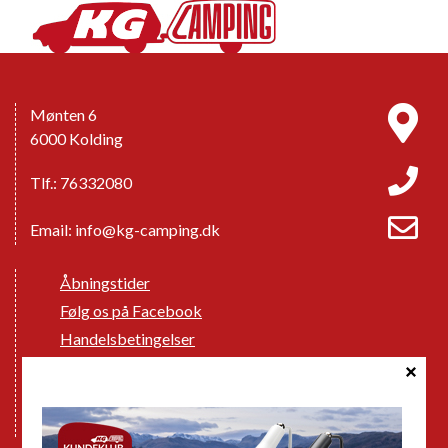
Mønten 6
6000 Kolding
Tlf.: 76332080
Email:
info@kg-camping.dk
Åbningstider
Følg os på Facebook
Handelsbetingelser
Cookie politik
Databeskyttelse GDPR
GPDR - Optagelse af foto og video