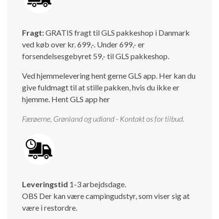
Isabella Opstillingsvejledninger
GPDR - Optagelse af foto og video
Fragt:
GRATIS fragt til GLS pakkeshop i Danmark
ved køb over kr. 699,-. Under 699,- er
GPDR - KG Camping Kundeklub
forsendelsesgebyret 59,- til GLS pakkeshop.
Ved hjemmelevering hent gerne GLS app. Her kan du
give fuldmagt til at stille pakken, hvis du ikke er
hjemme.
Hent GLS app her
Færøerne, Grønland og udland - Kontakt os for tilbud.
Leveringstid
1-3 arbejdsdage.
OBS Der kan være campingudstyr, som viser sig at
være i restordre.