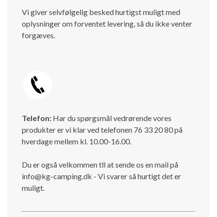
Vi giver selvfølgelig besked hurtigst muligt med
oplysninger om forventet levering, så du ikke venter
forgæves.
Telefon:
Har du spørgsmål vedrørende vores
produkter er vi klar ved telefonen 76 33 20 80 på
hverdage mellem kl. 10.00-16.00.
Du er også velkommen tll at sende os en mail på
info@kg-camping.dk - Vi svarer så hurtigt det er
muligt.