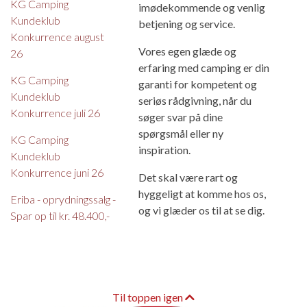
KG Camping
imødekommende og venlig
Kundeklub
betjening og service.
Konkurrence august
Vores egen glæde og
26
erfaring med camping er din
KG Camping
garanti for kompetent og
Kundeklub
seriøs rådgivning, når du
Konkurrence juli 26
søger svar på dine
spørgsmål eller ny
KG Camping
inspiration.
Kundeklub
Konkurrence juni 26
Det skal være rart og
hyggeligt at komme hos os,
Eriba - oprydningssalg -
og vi glæder os til at se dig.
Spar op til kr. 48.400,-
Til toppen igen