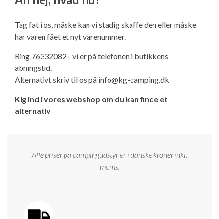
Ny campingvogn - godt at vide
Adria Astella
Next
Hobby Prestige
Adria Coral
Internet i campingvognen
GRØN Virksomhed
Tag fat i os, måske kan vi stadig skaffe den eller måske
Vil du sælge din campingvogn?
Hobby Maxia
Lille campingvogn
Adria Compact
Aircondition og klimaanlæg
har varen fået et nyt varenummer.
Tuxer måleskemaer
Ring 76332082 - vi er på telefonen i butikkens
Brugte telte og udstyr
Finansiering af campingvogn
Gas-komfort i din campingvogn
åbningstid.
Sikker handel
Alternativt skriv til os på
info@kg-camping.dk
Isabella fortelte
Forsikring af campingvogn
E-trailer kontrol- og sikkerhedsapp
Kig ind i vores webshop om du kan finde et
Klagemuligheder
alternativ
Camping erhverv
Isabella Fortelte
Byvand - rindende vand i campingvognen
Konkurrenceregler
Isabella Lufttelte
3 spændende ideer til campingvognen
Alle priser på campingudstyr er i danske kroner inkl.
Handelsbetingelser - webshop
moms.
Isabella weekend- og vinterfortelte
GPS tracker til autocamper og campingvogn
Cookie & Privatlivspolitik
Isabella fortelte til specialvogne
Persondata