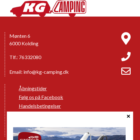
Mønten 6
6000 Kolding
Tlf.: 76332080
Email:
info@kg-camping.dk
Åbningstider
Følg os på Facebook
Handelsbetingelser
Cookie politik
Databeskyttelse GDPR
GPDR - Optagelse af foto og video