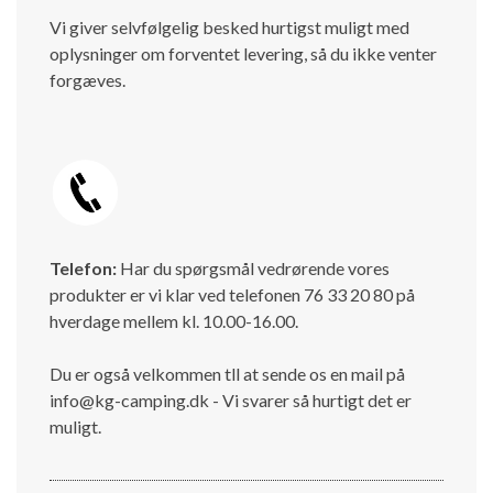
Vi giver selvfølgelig besked hurtigst muligt med
oplysninger om forventet levering, så du ikke venter
forgæves.
Telefon:
Har du spørgsmål vedrørende vores
produkter er vi klar ved telefonen 76 33 20 80 på
hverdage mellem kl. 10.00-16.00.
Du er også velkommen tll at sende os en mail på
info@kg-camping.dk - Vi svarer så hurtigt det er
muligt.