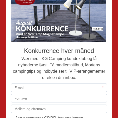
Nye Campingvogne
Nye Autocampere og Vans
Brugte Campingvogne
Brugte Autocampere og Vans
Webshop
Værksted
Mortens Campingtips
KG Camping Kundeklub
Nyheder
Adria
Adria Vans
Adria Autocampere
Eriba
Fendt
Hobby
Randger Van