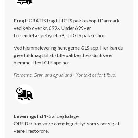
Isabella Opstillingsvejledninger
GPDR - Optagelse af foto og video
Fragt:
GRATIS fragt til GLS pakkeshop i Danmark
ved køb over kr. 699,-. Under 699,- er
GPDR - KG Camping Kundeklub
forsendelsesgebyret 59,- til GLS pakkeshop.
Ved hjemmelevering hent gerne GLS app. Her kan du
give fuldmagt til at stille pakken, hvis du ikke er
hjemme.
Hent GLS app her
Færøerne, Grønland og udland - Kontakt os for tilbud.
Leveringstid
1-3 arbejdsdage.
OBS Der kan være campingudstyr, som viser sig at
være i restordre.