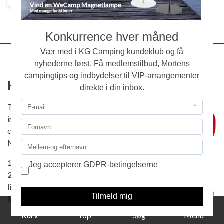
KG Camping Kundeklub
Tilmeld dig vores Kundeklub, og bliv
inviteret til VIP-arrangementer, læs
campingnyheder, modtag specialtilbud,
Mortens Campingtips og meget andet.
1. Udfyld formularen og klik på tilmeld.
2. Tjek din mail og bekræft tilmeldingen ved at klikke på
linket i mailen.
1
Så er du med i klubben.
Kurv
Top
Søg
Menu