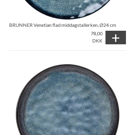
BRUNNER Venetian flad middagstallerken, Ø24 cm
+
78,00
DKK