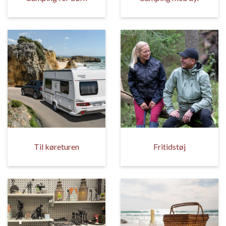
Til køreturen
Fritidstøj