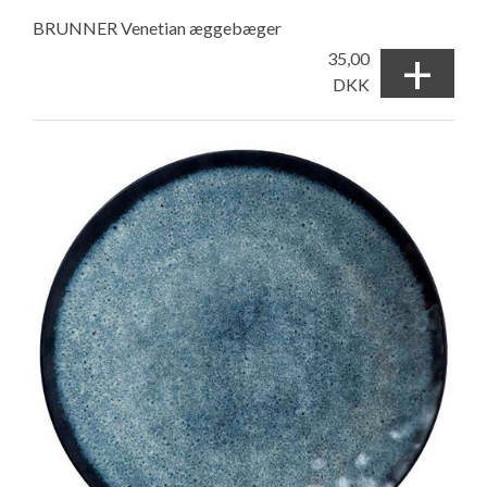
BRUNNER Venetian æggebæger
+
35,00
DKK