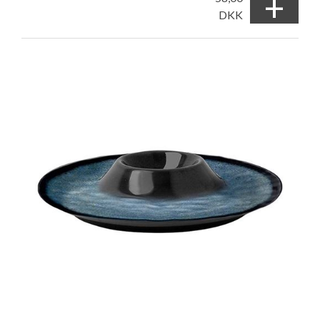
+
DKK