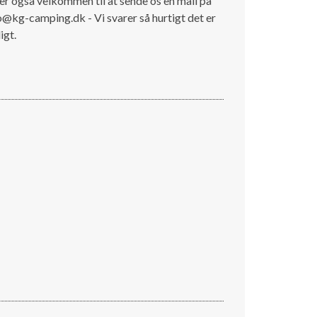
er også velkommen tll at sende os en mail på
o@kg-camping.dk - Vi svarer så hurtigt det er
igt.