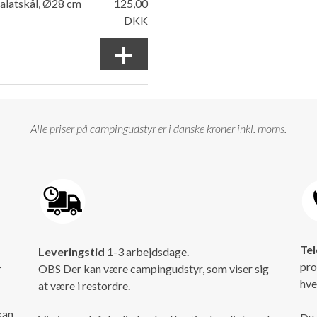
latskål, Ø28 cm
125,00
DKK
+
Alle priser på campingudstyr er i danske kroner inkl. moms.
Tel
Leveringstid
1-3 arbejdsdage.
pro
r
OBS Der kan være campingudstyr, som viser sig
hve
at være i restordre.
kan