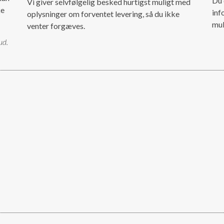
Du 
Vi giver selvfølgelig besked hurtigst muligt med
ke
inf
oplysninger om forventet levering, så du ikke
mul
venter forgæves.
ud.