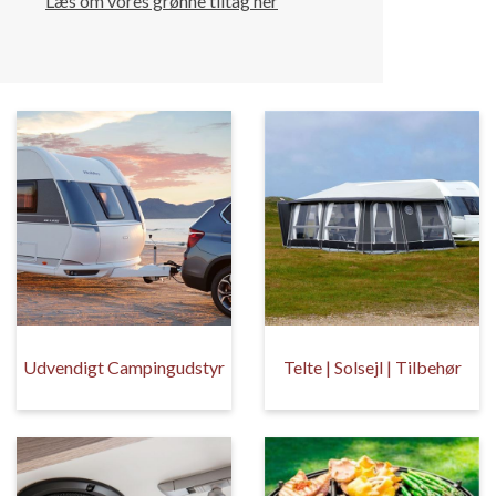
Læs om vores grønne tiltag her
Udvendigt Campingudstyr
Telte | Solsejl | Tilbehør