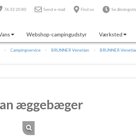
76 33 20 80
Send e-mail
Find os
Se åbningsti
Vans
Webshop-campingudstyr
Værksted
Campingservice
BRUNNER Venetian
BRUNNER Venetia
an æggebæger