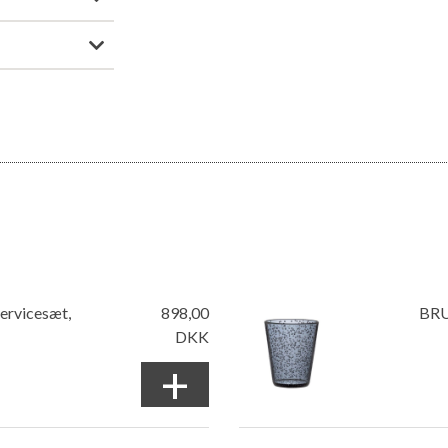
rvicesæt,
898,00
BRU
DKK
+