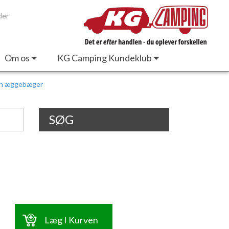
der
Om os
KG Camping Kundeklub
n æggebæger
SØG
Læg I Kurven