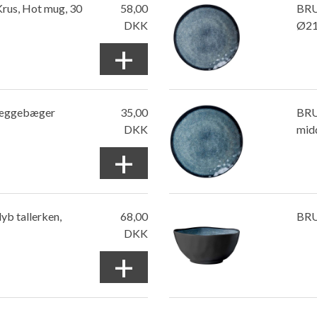
us, Hot mug, 30
58,00
BRU
DKK
Ø21
+
æggebæger
35,00
BRU
DKK
mid
+
b tallerken,
68,00
BRU
DKK
+