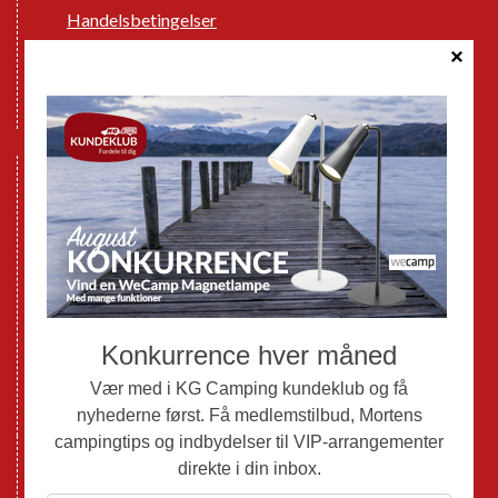
Handelsbetingelser
Cookie politik
Databeskyttelse GDPR
GPDR - Optagelse af foto og video
Nye Campingvogne
Nye Autocampere og Vans
Brugte Campingvogne
Brugte Autocampere og Vans
Webshop
Værksted
Mortens Campingtips
KG Camping Kundeklub
Nyheder
Adria
Adria Vans