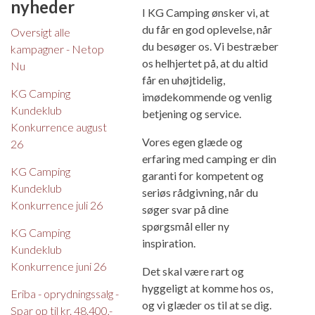
nyheder
I KG Camping ønsker vi, at
du får en god oplevelse, når
Oversigt alle
du besøger os. Vi bestræber
kampagner - Netop
os helhjertet på, at du altid
Nu
får en uhøjtidelig,
KG Camping
imødekommende og venlig
Kundeklub
betjening og service.
Konkurrence august
Vores egen glæde og
26
erfaring med camping er din
KG Camping
garanti for kompetent og
Kundeklub
seriøs rådgivning, når du
Konkurrence juli 26
søger svar på dine
spørgsmål eller ny
KG Camping
inspiration.
Kundeklub
Konkurrence juni 26
Det skal være rart og
hyggeligt at komme hos os,
Eriba - oprydningssalg -
og vi glæder os til at se dig.
Spar op til kr. 48.400,-