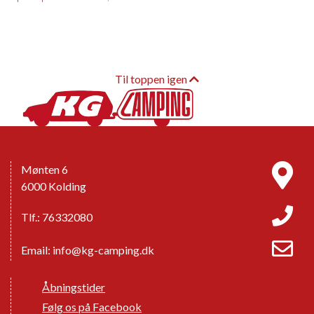
Til toppen igen
Mønten 6
6000 Kolding
Tlf.: 76332080
Email:
info@kg-camping.dk
Åbningstider
Følg os på Facebook