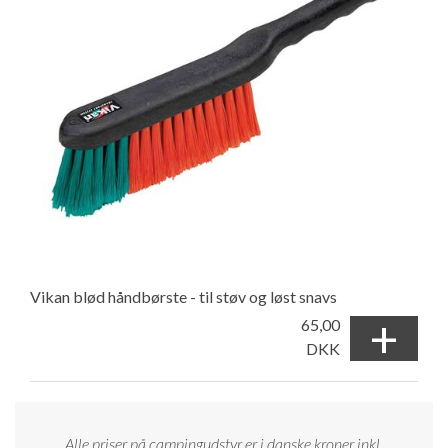
Vikan blød håndbørste - til støv og løst snavs
+
65,00
DKK
Alle priser på campingudstyr er i danske kroner inkl.