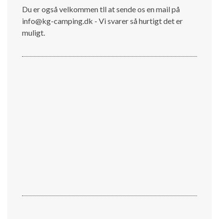
Du er også velkommen tll at sende os en mail på
info@kg-camping.dk - Vi svarer så hurtigt det er
muligt.