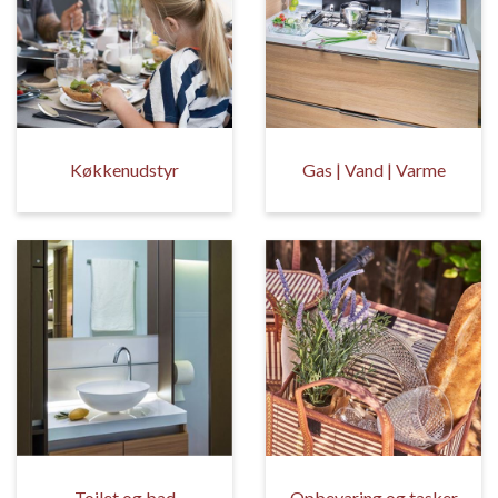
Køkkenudstyr
Gas | Vand | Varme
Toilet og bad
Opbevaring og tasker