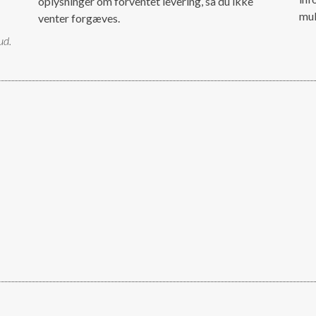
oplysninger om forventet levering, så du ikke
mul
venter forgæves.
ud.