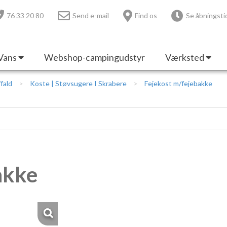
76 33 20 80
Send e-mail
Find os
Se åbningsti
Vans
Webshop-campingudstyr
Værksted
fald
Koste | Støvsugere I Skrabere
Fejekost m/fejebakke
akke