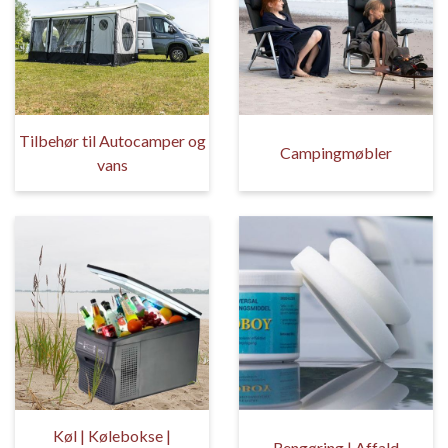
Tilbehør til Autocamper og
Campingmøbler
vans
Køl | Kølebokse |
Rengøring | Affald