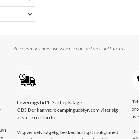
Alle priser på campingudstyr er i danske kroner inkl. moms.
Tel
Leveringstid
1-3 arbejdsdage.
pro
r
OBS Der kan være campingudstyr, som viser sig
hve
at være i restordre.
kan
Du 
Vi giver selvfølgelig besked hurtigst muligt med
ke
inf