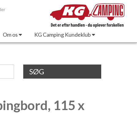
der
Om os
KG Camping Kundeklub
SØG
pingbord, 115 x