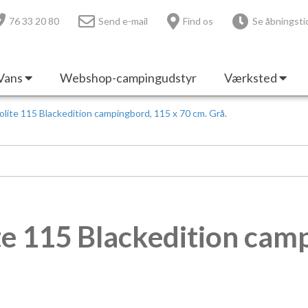
76 33 20 80
Send e-mail
Find os
Se åbningsti
Vans
Webshop-campingudstyr
Værksted
olite 115 Blackedition campingbord, 115 x 70 cm. Grå.
te 115 Blackedition cam