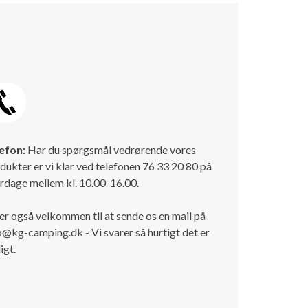
efon:
Har du spørgsmål vedrørende vores
dukter er vi klar ved telefonen 76 33 20 80 på
rdage mellem kl. 10.00-16.00.
er også velkommen tll at sende os en mail på
o@kg-camping.dk - Vi svarer så hurtigt det er
igt.