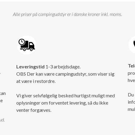
Alle priser på campingudstyr er i danske kroner inkl. moms.
Tel
Leveringstid
1-3 arbejdsdage.
pro
r
OBS Der kan være campingudstyr, som viser sig
hve
at være i restordre.
kan
Du 
Vi giver selvfølgelig besked hurtigst muligt med
ke
inf
oplysninger om forventet levering, så du ikke
mul
venter forgæves.
ud.