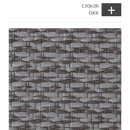
+
1.506,00
DKK