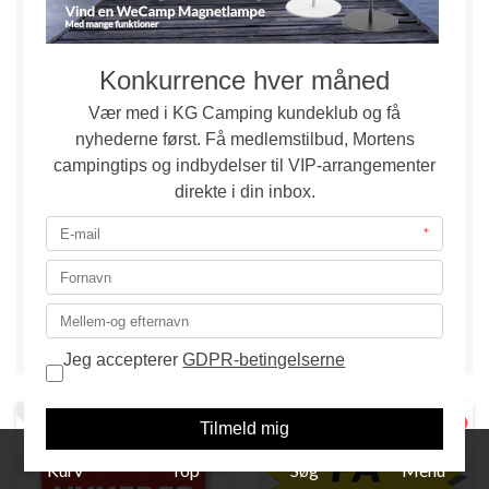
Vi støtter miljøvenlig
indpakning
Derfor genbruger vi emballage, når vi sender pakker
ud.
Læs om vores grønne tiltag her
1
Kurv
Top
Søg
Menu