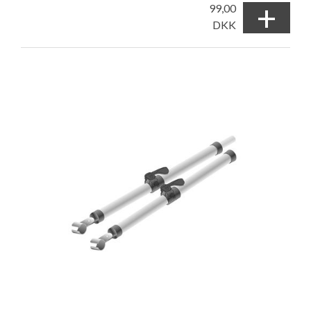
+
99,00
DKK