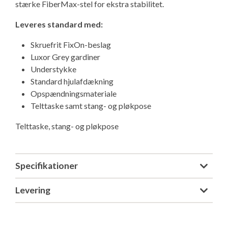
stærke FiberMax-stel for ekstra stabilitet.
Isabella Opstillingsvejledninger
GPDR - Optagelse af foto og video
Leveres standard med:
Skruefrit FixOn-beslag
GPDR - KG Camping Kundeklub
Luxor Grey gardiner
Understykke
Standard hjulafdækning
Opspændningsmateriale
Telttaske samt stang- og pløkpose
Telttaske, stang- og pløkpose
Specifikationer
Levering