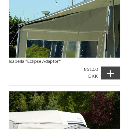
Isabella "Eclipse Adaptor"
+
851,00
DKK