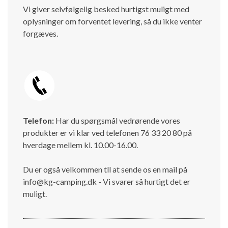
Vi giver selvfølgelig besked hurtigst muligt med
oplysninger om forventet levering, så du ikke venter
forgæves.
Telefon:
Har du spørgsmål vedrørende vores
produkter er vi klar ved telefonen 76 33 20 80 på
hverdage mellem kl. 10.00-16.00.
Du er også velkommen tll at sende os en mail på
info@kg-camping.dk - Vi svarer så hurtigt det er
muligt.