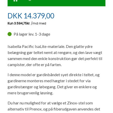
Ny campingvogn - godt at vide
Adria Astella
Next
Hobby Prestige
Adria Coral
Internet i campingvognen
GRØN Virksomhed
DKK
14.379,00
Vil du sælge din campingvogn?
Hobby Maxia
Lille campingvogn
Adria Compact
Aircondition og klimaanlæg
Tuxer måleskemaer
Brugte telte og udstyr
Finansiering af campingvogn
Gas-komfort i din campingvogn
På lager lev. 1-3 dage
Sikker handel
Isabella fortelte
Forsikring af campingvogn
E-trailer kontrol- og sikkerhedsapp
Isabella Pacific IsaLite-materiale. Den glatte ydre
belægning gør teltet nemt at rengøre, og den lave vægt
Klagemuligheder
sammen med den enkle konstruktion gør det perfekt til
Camping erhverv
Isabella Fortelte
Byvand - rindende vand i campingvognen
campister, der ofte er på farten.
Konkurrenceregler
I denne model er gardinbåndet syet direkte i teltet, og
Isabella Lufttelte
3 spændende ideer til campingvognen
gardinerne monteres med hægter i stedet for via
Handelsbetingelser - webshop
gardinstænger og løbegang. Det giver en enklere og
Isabella weekend- og vinterfortelte
GPS tracker til autocamper og campingvogn
mere brugervenlig løsning.
Cookie & Privatlivspolitik
Du har nu mulighed for at vælge et Zinox-stel som
Isabella fortelte til specialvogne
alternativ til Prenox, og på fiberudgaven anvendes det
Persondata