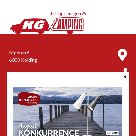
Til toppen igen
Mønten 6
6000 Kolding
Tlf.: 76332080
Email:
info@kg-camping.dk
Åbningstider
Følg os på Facebook
Handelsbetingelser
Cookie politik