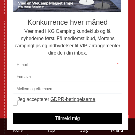
Databeskyttelse GDPR
GPDR - Optagelse af foto og video
Nye Campingvogne
Nye Autocampere og Vans
Brugte Campingvogne
Brugte Autocampere og Vans
Webshop
Værksted
Mortens Campingtips
KG Camping Kundeklub
Nyheder
Adria
Adria Vans
1
Adria Autocampere
Eriba
Kurv
Top
Søg
Menu