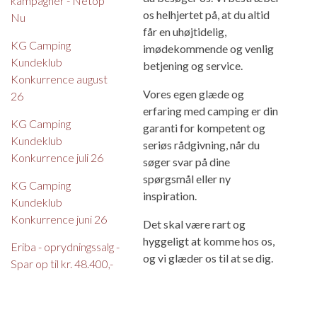
kampagner - Netop
os helhjertet på, at du altid
Nu
får en uhøjtidelig,
KG Camping
imødekommende og venlig
Kundeklub
betjening og service.
Konkurrence august
Vores egen glæde og
26
erfaring med camping er din
KG Camping
garanti for kompetent og
Kundeklub
seriøs rådgivning, når du
Konkurrence juli 26
søger svar på dine
spørgsmål eller ny
KG Camping
inspiration.
Kundeklub
Konkurrence juni 26
Det skal være rart og
hyggeligt at komme hos os,
Eriba - oprydningssalg -
og vi glæder os til at se dig.
Spar op til kr. 48.400,-