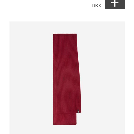
+
DKK