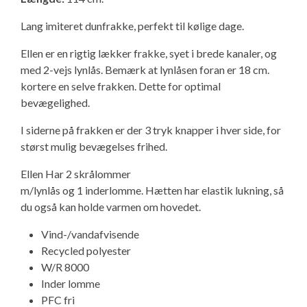
Isabella Opstillingsvejledninger
Lang imiteret dunfrakke, perfekt til kølige dage.
GPDR - Optagelse af foto og video
Ellen er en rigtig lækker frakke, syet i brede kanaler, og
med 2-vejs lynlås. Bemærk at lynlåsen foran er 18 cm.
GPDR - KG Camping Kundeklub
kortere en selve frakken. Dette for optimal
bevægelighed.
I siderne på frakken er der 3 tryk knapper i hver side, for
størst mulig bevægelses frihed.
Ellen Har 2 skrålommer
m/lynlås og 1 inderlomme. Hætten har elastik lukning, så
du også kan holde varmen om hovedet.
Vind-/vandafvisende
Recycled polyester
W/R 8000
Inder lomme
PFC fri