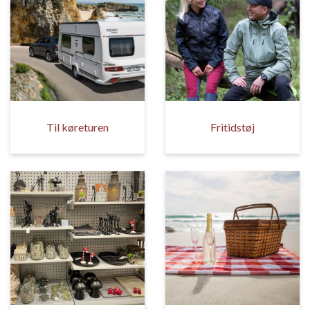
Til køreturen
Fritidstøj