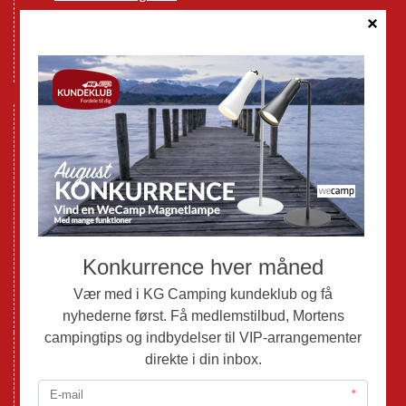
Cookie politik
Databeskyttelse GDPR
GPDR - Optagelse af foto og video
Nye Campingvogne
Nye Autocampere og Vans
Brugte Campingvogne
Brugte Autocampere og Vans
Webshop
Værksted
Mortens Campingtips
KG Camping Kundeklub
Nyheder
Adria
Adria Vans
Adria Autocampere