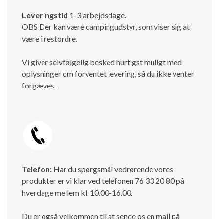
Leveringstid
1-3 arbejdsdage.
OBS Der kan være campingudstyr, som viser sig at
være i restordre.
Vi giver selvfølgelig besked hurtigst muligt med
oplysninger om forventet levering, så du ikke venter
forgæves.
Telefon:
Har du spørgsmål vedrørende vores
produkter er vi klar ved telefonen 76 33 20 80 på
hverdage mellem kl. 10.00-16.00.
Du er også velkommen tll at sende os en mail på