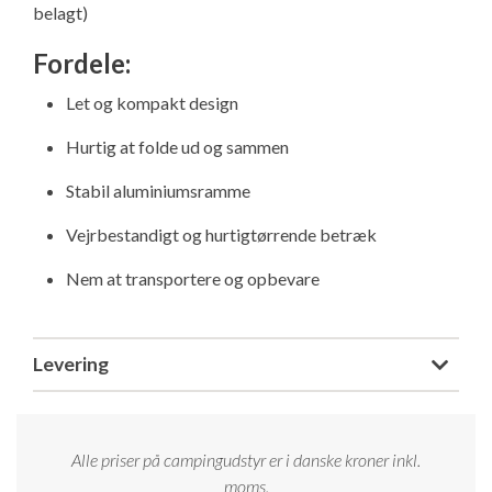
belagt)
Isabella Opstillingsvejledninger
GPDR - Optagelse af foto og video
Fordele:
Let og kompakt design
GPDR - KG Camping Kundeklub
Hurtig at folde ud og sammen
Stabil aluminiumsramme
Vejrbestandigt og hurtigtørrende betræk
Nem at transportere og opbevare
Levering
Alle priser på campingudstyr er i danske kroner inkl.
moms.