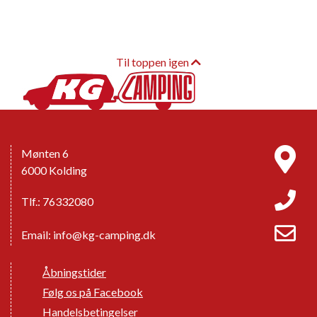
Til toppen igen
Mønten 6
6000 Kolding
Tlf.: 76332080
Email:
info@kg-camping.dk
Åbningstider
Følg os på Facebook
Handelsbetingelser