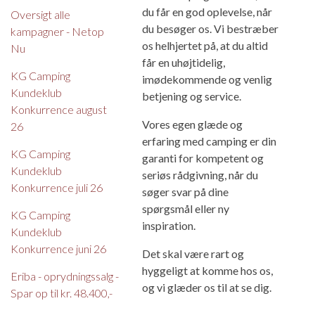
du får en god oplevelse, når
Oversigt alle
du besøger os. Vi bestræber
kampagner - Netop
os helhjertet på, at du altid
Nu
får en uhøjtidelig,
KG Camping
imødekommende og venlig
Kundeklub
betjening og service.
Konkurrence august
Vores egen glæde og
26
erfaring med camping er din
KG Camping
garanti for kompetent og
Kundeklub
seriøs rådgivning, når du
Konkurrence juli 26
søger svar på dine
spørgsmål eller ny
KG Camping
inspiration.
Kundeklub
Konkurrence juni 26
Det skal være rart og
hyggeligt at komme hos os,
Eriba - oprydningssalg -
og vi glæder os til at se dig.
Spar op til kr. 48.400,-