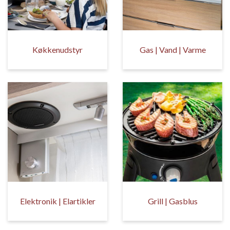
Køkkenudstyr
Gas | Vand | Varme
Elektronik | Elartikler
Grill | Gasblus