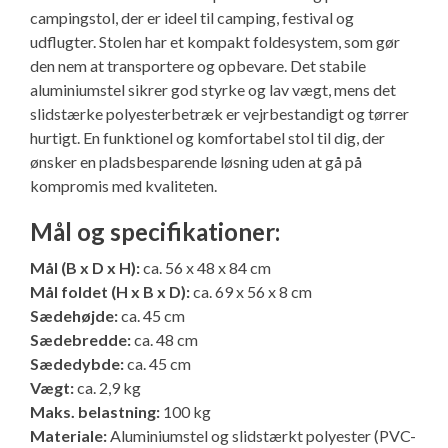
Ny campingvogn - godt at vide
Adria Astella
Next
Hobby Prestige
Adria Coral
Internet i campingvognen
campingstol, der er ideel til camping, festival og
GRØN Virksomhed
udflugter. Stolen har et kompakt foldesystem, som gør
den nem at transportere og opbevare. Det stabile
Vil du sælge din campingvogn?
Hobby Maxia
Lille campingvogn
Adria Compact
Aircondition og klimaanlæg
aluminiumstel sikrer god styrke og lav vægt, mens det
Tuxer måleskemaer
slidstærke polyesterbetræk er vejrbestandigt og tørrer
Brugte telte og udstyr
Finansiering af campingvogn
Gas-komfort i din campingvogn
hurtigt. En funktionel og komfortabel stol til dig, der
Sikker handel
ønsker en pladsbesparende løsning uden at gå på
Isabella fortelte
Forsikring af campingvogn
E-trailer kontrol- og sikkerhedsapp
kompromis med kvaliteten.
Klagemuligheder
Mål og specifikationer:
Camping erhverv
Isabella Fortelte
Byvand - rindende vand i campingvognen
Konkurrenceregler
Mål (B x D x H):
ca. 56 x 48 x 84 cm
Mål foldet (H x B x D):
ca. 69 x 56 x 8 cm
Isabella Lufttelte
3 spændende ideer til campingvognen
Sædehøjde:
ca. 45 cm
Handelsbetingelser - webshop
Sædebredde:
ca. 48 cm
Isabella weekend- og vinterfortelte
GPS tracker til autocamper og campingvogn
Sædedybde:
ca. 45 cm
Cookie & Privatlivspolitik
Vægt:
ca. 2,9 kg
Isabella fortelte til specialvogne
Maks. belastning:
100 kg
Materiale:
Aluminiumstel og slidstærkt polyester (PVC-
Persondata