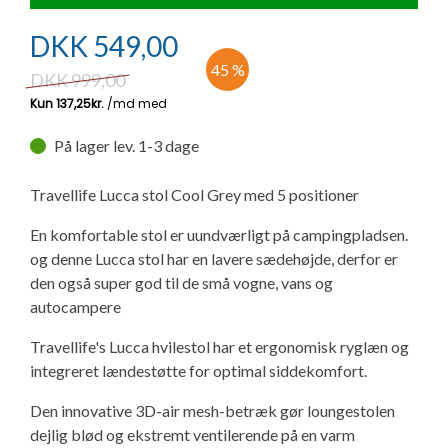
Ny campingvogn - godt at vide
Adria Astella
Next
Hobby Prestige
Adria Coral
Internet i campingvognen
GRØN Virksomhed
DKK
549,00
Vil du sælge din campingvogn?
Hobby Maxia
Lille campingvogn
Adria Compact
Aircondition og klimaanlæg
45 %
DKK
999,00
Tuxer måleskemaer
Brugte telte og udstyr
Finansiering af campingvogn
Gas-komfort i din campingvogn
På lager lev. 1-3 dage
Sikker handel
Isabella fortelte
Forsikring af campingvogn
E-trailer kontrol- og sikkerhedsapp
Travellife Lucca stol Cool Grey med 5 positioner
Klagemuligheder
En komfortable stol er uundværligt på campingpladsen.
Camping erhverv
Isabella Fortelte
Byvand - rindende vand i campingvognen
og denne Lucca stol har en lavere sædehøjde, derfor er
Konkurrenceregler
den også super god til de små vogne, vans og
Isabella Lufttelte
3 spændende ideer til campingvognen
autocampere
Handelsbetingelser - webshop
Travellife's Lucca hvilestol har et ergonomisk ryglæn og
Isabella weekend- og vinterfortelte
GPS tracker til autocamper og campingvogn
integreret lændestøtte for optimal siddekomfort.
Cookie & Privatlivspolitik
Isabella fortelte til specialvogne
Den innovative 3D-air mesh-betræk gør loungestolen
dejlig blød og ekstremt ventilerende på en varm
Persondata