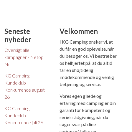
Seneste
Velkommen
nyheder
I KG Camping ønsker vi, at
du får en god oplevelse, når
Oversigt alle
du besøger os. Vi bestræber
kampagner - Netop
os helhjertet på, at du altid
Nu
får en uhøjtidelig,
KG Camping
imødekommende og venlig
Kundeklub
betjening og service.
Konkurrence august
Vores egen glæde og
26
erfaring med camping er din
KG Camping
garanti for kompetent og
Kundeklub
seriøs rådgivning, når du
Konkurrence juli 26
søger svar på dine
spørgsmål eller ny