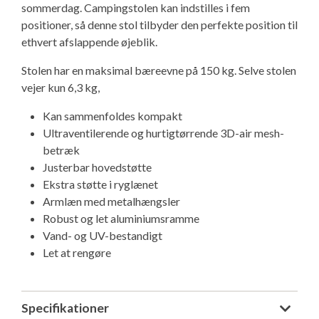
sommerdag. Campingstolen kan indstilles i fem
Isabella Opstillingsvejledninger
positioner, så denne stol tilbyder den perfekte position til
GPDR - Optagelse af foto og video
ethvert afslappende øjeblik.
Stolen har en maksimal bæreevne på 150 kg. Selve stolen
GPDR - KG Camping Kundeklub
vejer kun 6,3 kg,
Kan sammenfoldes kompakt
Ultraventilerende og hurtigtørrende 3D-air mesh-
betræk
Justerbar hovedstøtte
Ekstra støtte i ryglænet
Armlæn med metalhængsler
Robust og let aluminiumsramme
Vand- og UV-bestandigt
Let at rengøre
Specifikationer