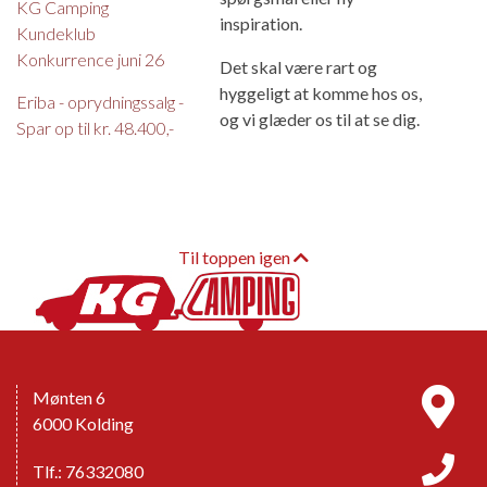
KG Camping
inspiration.
Kundeklub
Konkurrence juni 26
Det skal være rart og
hyggeligt at komme hos os,
Eriba - oprydningssalg -
og vi glæder os til at se dig.
Spar op til kr. 48.400,-
Til toppen igen
Mønten 6
6000 Kolding
Tlf.: 76332080