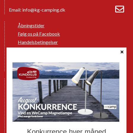
Email:
info@kg-camping.dk
Åbningstider
Følg os på Facebook
Handelsbetingelser
Cookie politik
Databeskyttelse GDPR
GPDR - Optagelse af foto og video
Nye Campingvogne
Nye Autocampere og Vans
Brugte Campingvogne
Brugte Autocampere og Vans
Webshop
Værksted
Mortens Campingtips