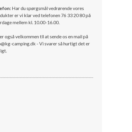
efon:
Har du spørgsmål vedrørende vores
dukter er vi klar ved telefonen 76 33 20 80 på
rdage mellem kl. 10.00-16.00.
er også velkommen tll at sende os en mail på
o@kg-camping.dk - Vi svarer så hurtigt det er
igt.