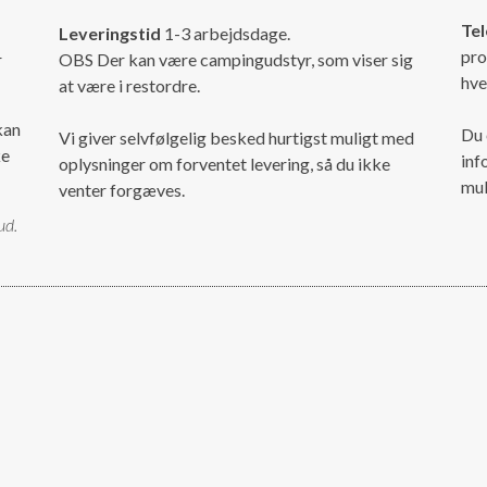
Tel
Leveringstid
1-3 arbejdsdage.
pro
r
OBS Der kan være campingudstyr, som viser sig
hve
at være i restordre.
kan
Du 
Vi giver selvfølgelig besked hurtigst muligt med
ke
inf
oplysninger om forventet levering, så du ikke
mul
venter forgæves.
ud.