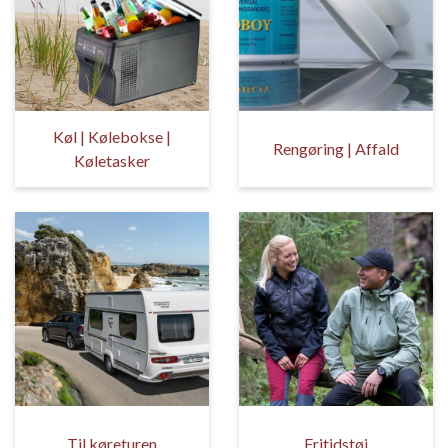
Køl | Kølebokse |
Rengøring | Affald
Køletasker
Til køreturen
Fritidstøj