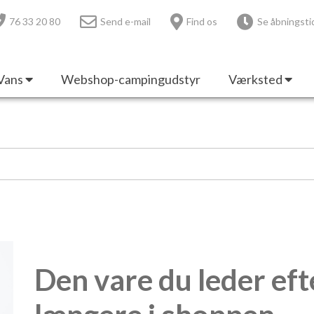
76 33 20 80
Send e-mail
Find os
Se åbningsti
Vans
Webshop-campingudstyr
Værksted
Den vare du leder eft