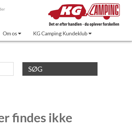
der
Om os
KG Camping Kundeklub
SØG
er findes ikke