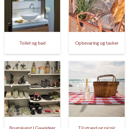
Toilet og bad
Opbevaring og tasker
Brugskunst | Gaveideer
Til strand og picnic