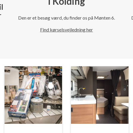
i Kolding
il
r
Den er et besøg værd, du finder os på Mønten 6.
Find kørselsvejledning her