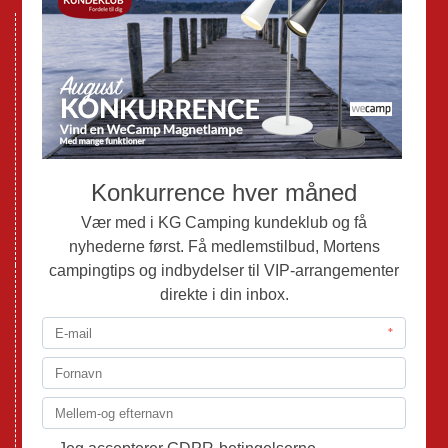
Nye Campingvogne
Nye Autocampere og Vans
Brugte Campingvogne
Brugte Autocampere og Vans
Webshop
Værksted
Mortens Campingtips
KG Camping Kundeklub
Nyheder
Adria
Adria Vans
Adria Autocampere
Eriba
Fendt
Hobby
Randger Van