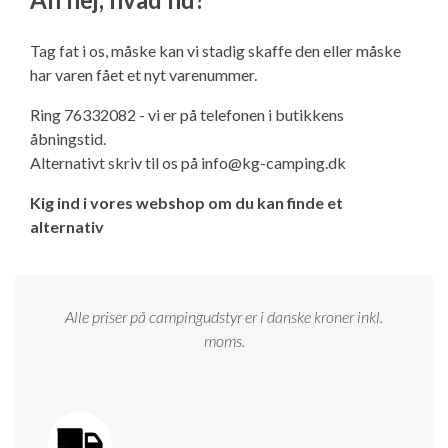
Ny campingvogn - godt at vide
Adria Astella
Next
Hobby Prestige
Adria Coral
Internet i campingvognen
GRØN Virksomhed
Tag fat i os, måske kan vi stadig skaffe den eller måske
Vil du sælge din campingvogn?
Hobby Maxia
Lille campingvogn
Adria Compact
Aircondition og klimaanlæg
har varen fået et nyt varenummer.
Tuxer måleskemaer
Ring 76332082 - vi er på telefonen i butikkens
Brugte telte og udstyr
Finansiering af campingvogn
Gas-komfort i din campingvogn
åbningstid.
Sikker handel
Alternativt skriv til os på
info@kg-camping.dk
Isabella fortelte
Forsikring af campingvogn
E-trailer kontrol- og sikkerhedsapp
Kig ind i vores webshop om du kan finde et
Klagemuligheder
alternativ
Camping erhverv
Isabella Fortelte
Byvand - rindende vand i campingvognen
Konkurrenceregler
Isabella Lufttelte
3 spændende ideer til campingvognen
Alle priser på campingudstyr er i danske kroner inkl.
Handelsbetingelser - webshop
moms.
Isabella weekend- og vinterfortelte
GPS tracker til autocamper og campingvogn
Cookie & Privatlivspolitik
Isabella fortelte til specialvogne
Persondata