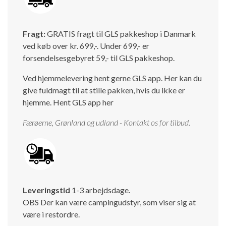
Isabella Opstillingsvejledninger
GPDR - Optagelse af foto og video
Fragt:
GRATIS fragt til GLS pakkeshop i Danmark
ved køb over kr. 699,-. Under 699,- er
GPDR - KG Camping Kundeklub
forsendelsesgebyret 59,- til GLS pakkeshop.
Ved hjemmelevering hent gerne GLS app. Her kan du
give fuldmagt til at stille pakken, hvis du ikke er
hjemme.
Hent GLS app her
Færøerne, Grønland og udland - Kontakt os for tilbud.
Leveringstid
1-3 arbejdsdage.
OBS Der kan være campingudstyr, som viser sig at
være i restordre.