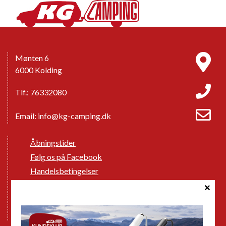
Mønten 6
6000 Kolding
Tlf.: 76332080
Email:
info@kg-camping.dk
Åbningstider
Følg os på Facebook
Handelsbetingelser
Cookie politik
Databeskyttelse GDPR
GPDR - Optagelse af foto og video