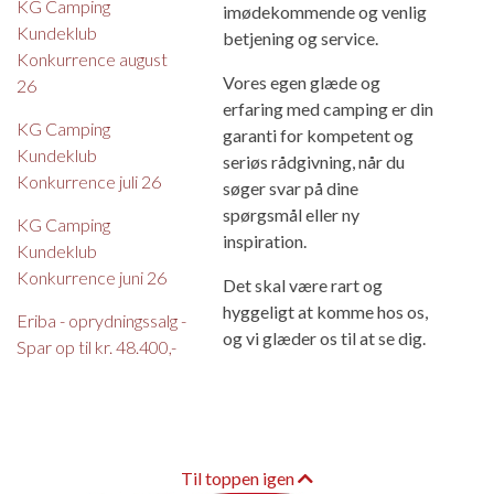
KG Camping
imødekommende og venlig
Kundeklub
betjening og service.
Konkurrence august
Vores egen glæde og
26
erfaring med camping er din
KG Camping
garanti for kompetent og
Kundeklub
seriøs rådgivning, når du
Konkurrence juli 26
søger svar på dine
spørgsmål eller ny
KG Camping
inspiration.
Kundeklub
Konkurrence juni 26
Det skal være rart og
hyggeligt at komme hos os,
Eriba - oprydningssalg -
og vi glæder os til at se dig.
Spar op til kr. 48.400,-
Til toppen igen