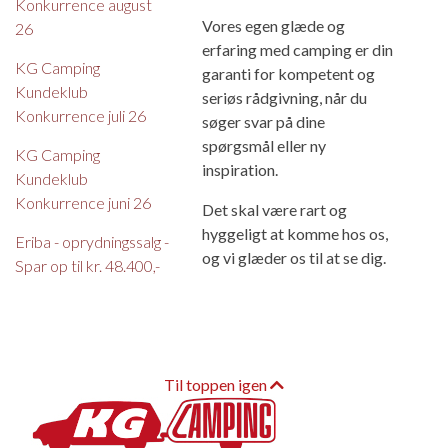
Konkurrence august
Vores egen glæde og
26
erfaring med camping er din
KG Camping
garanti for kompetent og
Kundeklub
seriøs rådgivning, når du
Konkurrence juli 26
søger svar på dine
spørgsmål eller ny
KG Camping
inspiration.
Kundeklub
Konkurrence juni 26
Det skal være rart og
hyggeligt at komme hos os,
Eriba - oprydningssalg -
og vi glæder os til at se dig.
Spar op til kr. 48.400,-
Til toppen igen