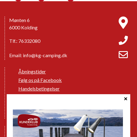
Mønten 6
6000 Kolding
Tlf.: 76332080
Email:
info@kg-camping.dk
Åbningstider
Følg os på Facebook
Handelsbetingelser
Cookie politik
Databeskyttelse GDPR
GPDR - Optagelse af foto og video
Nye Campingvogne