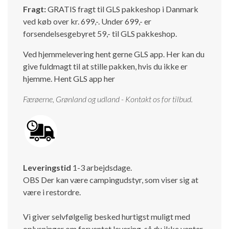
Fragt:
GRATIS fragt til GLS pakkeshop i Danmark
Isabella Opstillingsvejledninger
ved køb over kr. 699,-. Under 699,- er
GPDR - Optagelse af foto og video
forsendelsesgebyret 59,- til GLS pakkeshop.
GPDR - KG Camping Kundeklub
Ved hjemmelevering hent gerne GLS app. Her kan du
give fuldmagt til at stille pakken, hvis du ikke er
hjemme.
Hent GLS app her
Færøerne, Grønland og udland - Kontakt os for tilbud.
Leveringstid
1-3 arbejdsdage.
OBS Der kan være campingudstyr, som viser sig at
være i restordre.
Vi giver selvfølgelig besked hurtigst muligt med
oplysninger om forventet levering, så du ikke venter