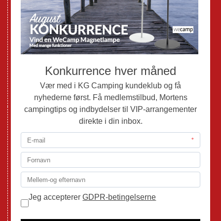
Nye Autocampere og Vans
Brugte Campingvogne
Brugte Autocampere og Vans
Webshop
Værksted
Mortens Campingtips
KG Camping Kundeklub
Nyheder
Adria
Adria Vans
Adria Autocampere
Eriba
Fendt
Hobby
Randger Van
Tabbert