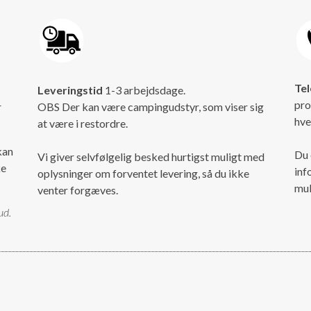
Tel
Leveringstid
1-3 arbejdsdage.
pro
r
OBS Der kan være campingudstyr, som viser sig
hve
at være i restordre.
kan
Du 
Vi giver selvfølgelig besked hurtigst muligt med
ke
inf
oplysninger om forventet levering, så du ikke
mul
venter forgæves.
ud.