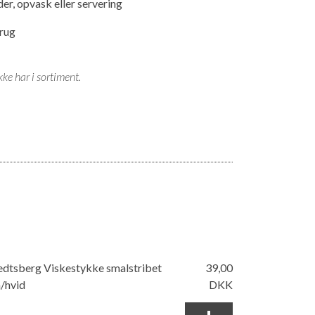
der, opvask eller servering
brug
ke har i sortiment.
edtsberg Viskestykke smalstribet
39,00
/hvid
DKK