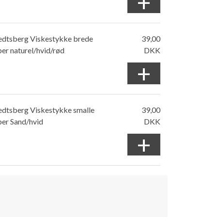
+
edtsberg Viskestykke brede
39,00
ber naturel/hvid/rød
DKK
+
edtsberg Viskestykke smalle
39,00
ber Sand/hvid
DKK
+