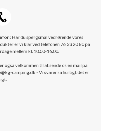
efon:
Har du spørgsmål vedrørende vores
dukter er vi klar ved telefonen 76 33 20 80 på
rdage mellem kl. 10.00-16.00.
er også velkommen tll at sende os en mail på
o@kg-camping.dk - Vi svarer så hurtigt det er
igt.