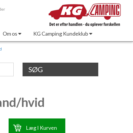
der
Om os
KG Camping Kundeklub
d
SØG
and/hvid
Læg I Kurven