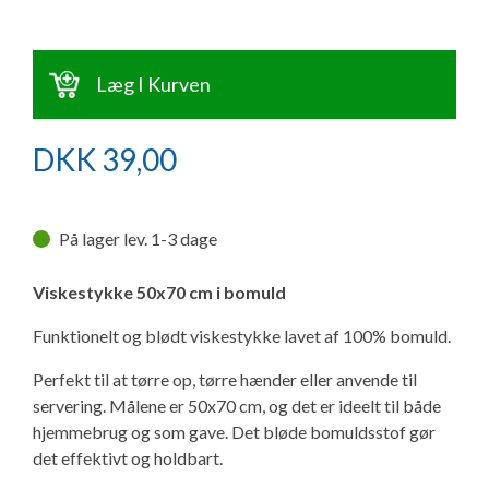
Ny campingvogn - godt at vide
Adria Astella
Next
Hobby Prestige
Adria Coral
Internet i campingvognen
GRØN Virksomhed
Vil du sælge din campingvogn?
Hobby Maxia
Lille campingvogn
Adria Compact
Aircondition og klimaanlæg
Læg I Kurven
Tuxer måleskemaer
Brugte telte og udstyr
Finansiering af campingvogn
Gas-komfort i din campingvogn
DKK
39,00
Sikker handel
Isabella fortelte
Forsikring af campingvogn
E-trailer kontrol- og sikkerhedsapp
Klagemuligheder
På lager lev. 1-3 dage
Camping erhverv
Isabella Fortelte
Byvand - rindende vand i campingvognen
Konkurrenceregler
Viskestykke 50x70 cm i bomuld
Isabella Lufttelte
3 spændende ideer til campingvognen
Funktionelt og blødt viskestykke lavet af 100% bomuld.
Handelsbetingelser - webshop
Perfekt til at tørre op, tørre hænder eller anvende til
Isabella weekend- og vinterfortelte
GPS tracker til autocamper og campingvogn
servering. Målene er 50x70 cm, og det er ideelt til både
Cookie & Privatlivspolitik
hjemmebrug og som gave. Det bløde bomuldsstof gør
Isabella fortelte til specialvogne
det effektivt og holdbart.
Persondata