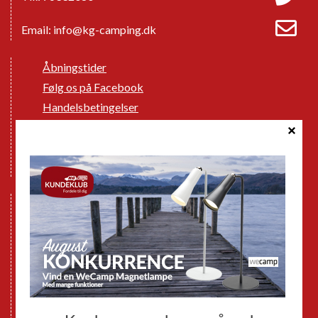
Email:
info@kg-camping.dk
Åbningstider
Følg os på Facebook
Handelsbetingelser
Cookie politik
Databeskyttelse GDPR
GPDR - Optagelse af foto og video
Nye Campingvogne
Nye Autocampere og Vans
Brugte Campingvogne
Brugte Autocampere og Vans
Webshop
Værksted