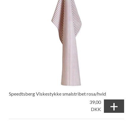
Speedtsberg Viskestykke smalstribet rosa/hvid
+
39,00
DKK