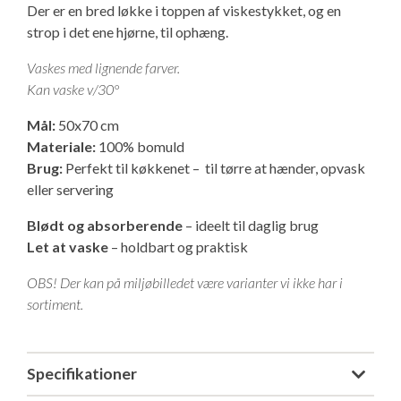
Der er en bred løkke i toppen af viskestykket, og en
Isabella Opstillingsvejledninger
strop i det ene hjørne, til ophæng.
GPDR - Optagelse af foto og video
Vaskes med lignende farver.
Kan vaske v/30°
GPDR - KG Camping Kundeklub
Mål:
50x70 cm
Materiale:
100% bomuld
Brug:
Perfekt til køkkenet – til tørre at hænder, opvask
eller servering
Blødt og absorberende
– ideelt til daglig brug
Let at vaske
– holdbart og praktisk
OBS! Der kan på miljøbilledet være varianter vi ikke har i
sortiment.
Specifikationer