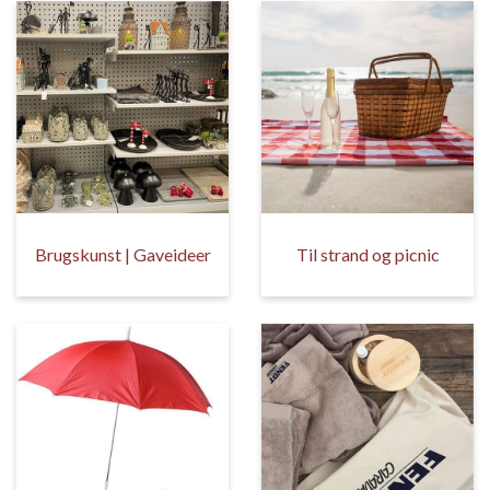
Brugskunst | Gaveideer
Til strand og picnic