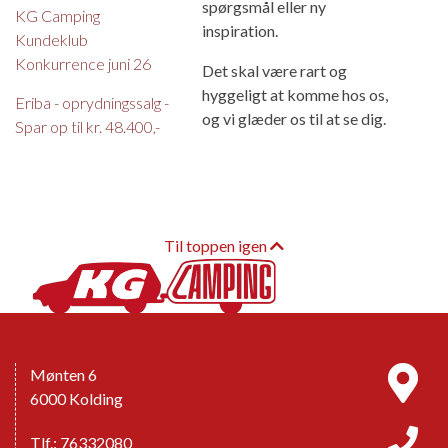
spørgsmål eller ny
KG Camping
inspiration.
Kundeklub
Konkurrence juni 26
Det skal være rart og
hyggeligt at komme hos os,
Eriba - oprydningssalg -
og vi glæder os til at se dig.
Spar op til kr. 48.400,-
Til toppen igen
Mønten 6
6000 Kolding
Tlf.: 76332080