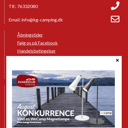
Tlf.: 76332080
Email:
info@kg-camping.dk
Åbningstider
Følg os på Facebook
Handelsbetingelser
Cookie politik
Databeskyttelse GDPR
GPDR - Optagelse af foto og video
Nye Campingvogne
Nye Autocampere og Vans
Brugte Campingvogne
Brugte Autocampere og Vans
Webshop