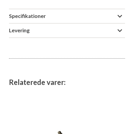
Isabella Opstillingsvejledninger
GPDR - Optagelse af foto og video
Specifikationer
Levering
GPDR - KG Camping Kundeklub
Relaterede varer: