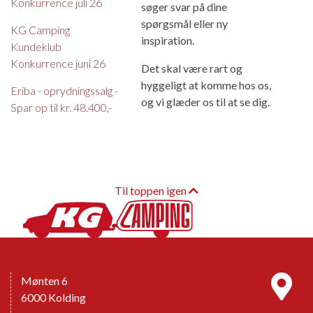
Konkurrence juli 26
søger svar på dine
spørgsmål eller ny
KG Camping
inspiration.
Kundeklub
Konkurrence juni 26
Det skal være rart og
hyggeligt at komme hos os,
Eriba - oprydningssalg -
og vi glæder os til at se dig.
Spar op til kr. 48.400,-
Til toppen igen
Mønten 6
6000 Kolding