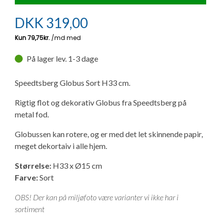
Ny campingvogn - godt at vide
Adria Astella
Next
Hobby Prestige
Adria Coral
Internet i campingvognen
GRØN Virksomhed
DKK
319,00
Vil du sælge din campingvogn?
Hobby Maxia
Lille campingvogn
Adria Compact
Aircondition og klimaanlæg
Tuxer måleskemaer
På lager lev. 1-3 dage
Brugte telte og udstyr
Finansiering af campingvogn
Gas-komfort i din campingvogn
Sikker handel
Speedtsberg Globus Sort H33 cm.
Isabella fortelte
Forsikring af campingvogn
E-trailer kontrol- og sikkerhedsapp
Rigtig flot og dekorativ Globus fra Speedtsberg på
Klagemuligheder
metal fod.
Camping erhverv
Isabella Fortelte
Byvand - rindende vand i campingvognen
Konkurrenceregler
Globussen kan rotere, og er med det let skinnende papir,
meget dekortaiv i alle hjem.
Isabella Lufttelte
3 spændende ideer til campingvognen
Handelsbetingelser - webshop
Størrelse:
H33 x Ø15 cm
Isabella weekend- og vinterfortelte
GPS tracker til autocamper og campingvogn
Farve:
Sort
Cookie & Privatlivspolitik
OBS! Der kan på miljøfoto være varianter vi ikke har i
Isabella fortelte til specialvogne
sortiment
Persondata