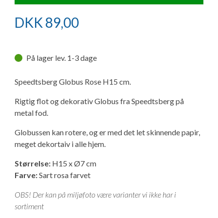
Ny campingvogn - godt at vide
Adria Astella
Next
Hobby Prestige
Adria Coral
Internet i campingvognen
GRØN Virksomhed
DKK
89,00
Vil du sælge din campingvogn?
Hobby Maxia
Lille campingvogn
Adria Compact
Aircondition og klimaanlæg
Tuxer måleskemaer
På lager lev. 1-3 dage
Brugte telte og udstyr
Finansiering af campingvogn
Gas-komfort i din campingvogn
Sikker handel
Speedtsberg Globus Rose H15 cm.
Isabella fortelte
Forsikring af campingvogn
E-trailer kontrol- og sikkerhedsapp
Rigtig flot og dekorativ Globus fra Speedtsberg på
Klagemuligheder
metal fod.
Camping erhverv
Isabella Fortelte
Byvand - rindende vand i campingvognen
Konkurrenceregler
Globussen kan rotere, og er med det let skinnende papir,
meget dekortaiv i alle hjem.
Isabella Lufttelte
3 spændende ideer til campingvognen
Handelsbetingelser - webshop
Størrelse:
H15 x Ø7 cm
Isabella weekend- og vinterfortelte
GPS tracker til autocamper og campingvogn
Farve:
Sart rosa farvet
Cookie & Privatlivspolitik
OBS! Der kan på miljøfoto være varianter vi ikke har i
Isabella fortelte til specialvogne
sortiment
Persondata