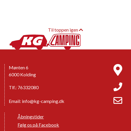
Til toppen igen
Mønten 6
6000 Kolding
Tlf.: 76332080
Email:
info@kg-camping.dk
Åbningstider
Følg os på Facebook