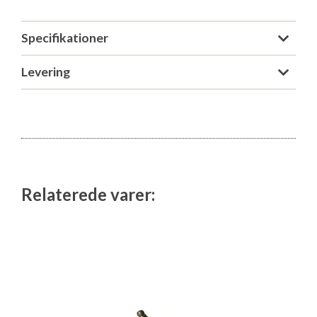
Isabella Opstillingsvejledninger
GPDR - Optagelse af foto og video
Specifikationer
Levering
GPDR - KG Camping Kundeklub
Relaterede varer: