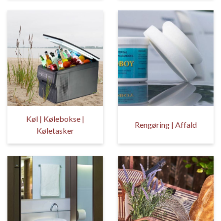
Køl | Kølebokse |
Rengøring | Affald
Køletasker