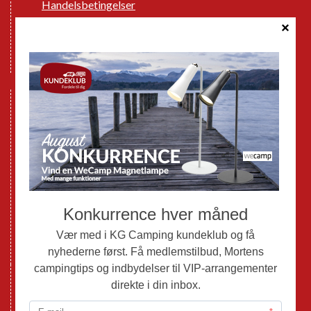
Handelsbetingelser
Cookie politik
Databeskyttelse GDPR
GPDR - Optagelse af foto og video
Nye Campingvogne
Nye Autocampere og Vans
Brugte Campingvogne
Brugte Autocampere og Vans
Webshop
Værksted
Mortens Campingtips
KG Camping Kundeklub
Nyheder
Adria
Adria Vans