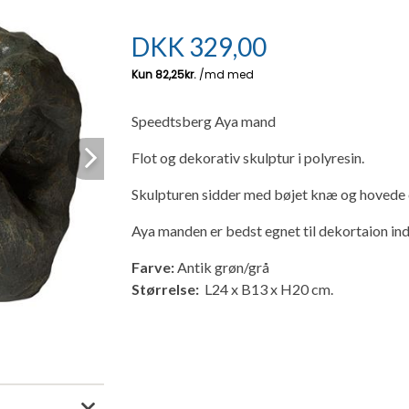
DKK
329,00
Speedtsberg Aya mand
Flot og dekorativ skulptur i polyresin.
Next
Skulpturen sidder med bøjet knæ og hovede og
Aya manden er bedst egnet til dekortaion ind
Farve:
Antik grøn/grå
Størrelse:
L24 x B13 x H20 cm.