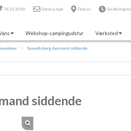
76 33 20 80
Send e-mail
Find os
Se åbningsti
Vans
Webshop-campingudstyr
Værksted
Gaveideer
Speedtsberg Aya mand siddende
 mand siddende