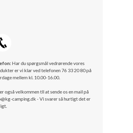
efon:
Har du spørgsmål vedrørende vores
dukter er vi klar ved telefonen 76 33 20 80 på
rdage mellem kl. 10.00-16.00.
er også velkommen tll at sende os en mail på
o@kg-camping.dk - Vi svarer så hurtigt det er
igt.