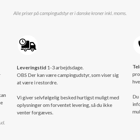
Alle priser på campingudstyr er i danske kroner inkl. moms.
Tel
Leveringstid
1-3 arbejdsdage.
pro
r
OBS Der kan være campingudstyr, som viser sig
hve
at være i restordre.
kan
Du 
Vi giver selvfølgelig besked hurtigst muligt med
ke
inf
oplysninger om forventet levering, så du ikke
mul
venter forgæves.
ud.