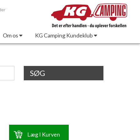
der
Om os
KG Camping Kundeklub
SØG
Læg I Kurven