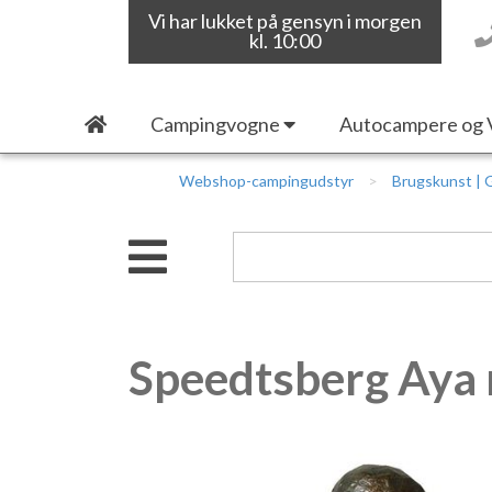
Vi har lukket på gensyn i morgen
kl. 10:00
Campingvogne
Autocampere og 
Webshop-campingudstyr
Brugskunst | 
Speedtsberg Aya