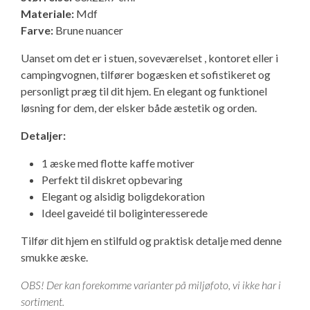
Isabella Opstillingsvejledninger
Materiale:
Mdf
Farve:
Brune nuancer
GPDR - Optagelse af foto og video
Uanset om det er i stuen, soveværelset , kontoret eller i
GPDR - KG Camping Kundeklub
campingvognen, tilfører bogæsken et sofistikeret og
personligt præg til dit hjem. En elegant og funktionel
løsning for dem, der elsker både æstetik og orden.
Detaljer:
1 æske med flotte kaffe motiver
Perfekt til diskret opbevaring
Elegant og alsidig boligdekoration
Ideel gaveidé til boliginteresserede
Tilfør dit hjem en stilfuld og praktisk detalje med denne
smukke æske.
OBS! Der kan forekomme varianter på miljøfoto, vi ikke har i
sortiment.