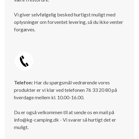
Vi giver selvfølgelig besked hurtigst muligt med
oplysninger om forventet levering, så du ikke venter
forgæves.
Telefon:
Har du spørgsmål vedrørende vores
produkter er vi klar ved telefonen 76 33 20 80 på
hverdage mellem kl. 10.00-16.00.
Du er også velkommen tll at sende os en mail på
info@kg-camping.dk - Vi svarer så hurtigt det er
muligt.