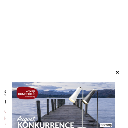
Seneste
Velkommen
nyheder
I KG Camping ønsker vi, at
du får en god oplevelse, når
Oversigt alle
du besøger os. Vi bestræber
kampagner - Netop
os helhjertet på, at du altid
Nu