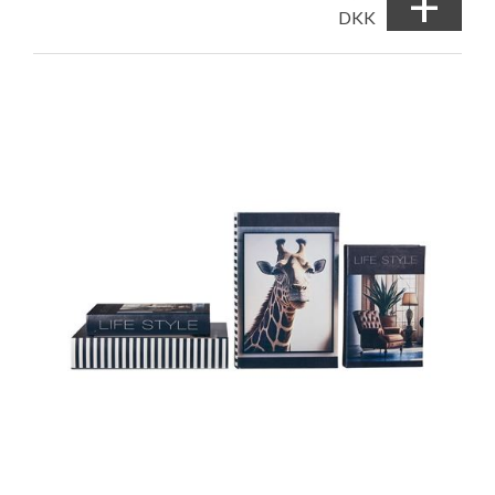
+
DKK