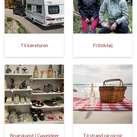
Til køreturen
Fritidstøj
Brugskunst | Gaveideer
Til strand og picnic