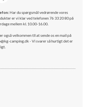
efon:
Har du spørgsmål vedrørende vores
dukter er vi klar ved telefonen 76 33 20 80 på
rdage mellem kl. 10.00-16.00.
er også velkommen tll at sende os en mail på
o@kg-camping.dk - Vi svarer så hurtigt det er
igt.