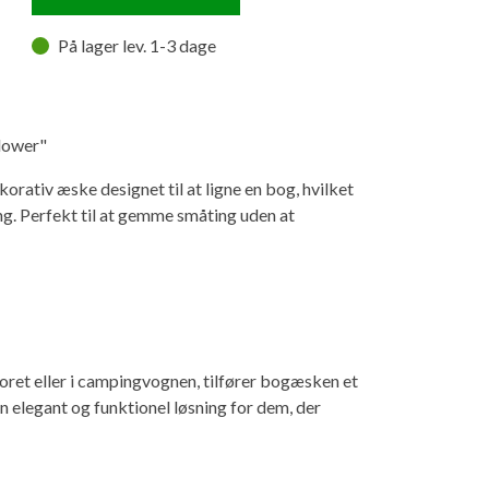
På lager lev. 1-3 dage
lower"
rativ æske designet til at ligne en bog, hvilket
ng. Perfekt til at gemme småting uden at
toret eller i campingvognen, tilfører bogæsken et
En elegant og funktionel løsning for dem, der