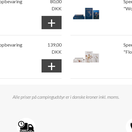
 opbevaring
80,00
Spe
DKK
"Wo
+
 opbevaring
139,00
Spe
DKK
"Flo
+
Alle priser på campingudstyr er i danske kroner inkl. moms.