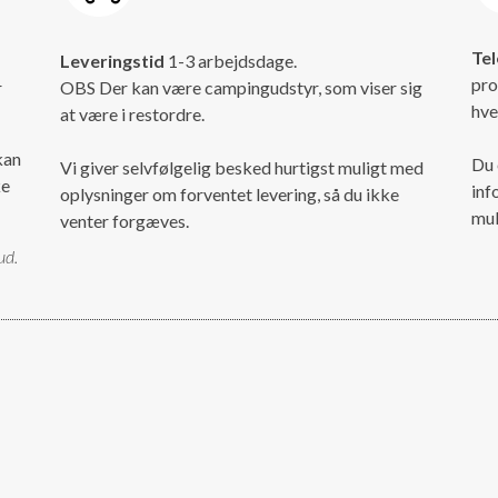
Tel
Leveringstid
1-3 arbejdsdage.
pro
r
OBS Der kan være campingudstyr, som viser sig
hve
at være i restordre.
kan
Du 
Vi giver selvfølgelig besked hurtigst muligt med
ke
inf
oplysninger om forventet levering, så du ikke
mul
venter forgæves.
ud.