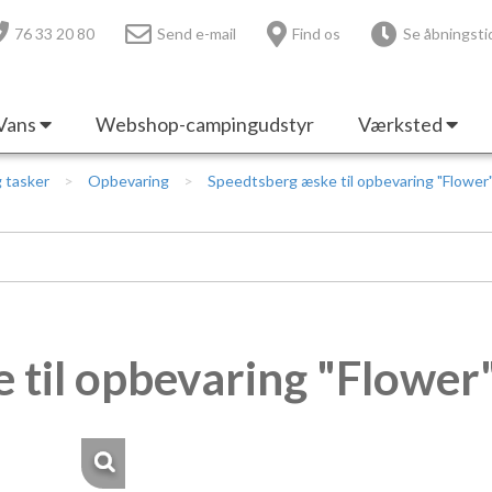
76 33 20 80
Send e-mail
Find os
Se åbningsti
Vans
Webshop-campingudstyr
Værksted
 tasker
Opbevaring
Speedtsberg æske til opbevaring "Flower"
til opbevaring "Flower"