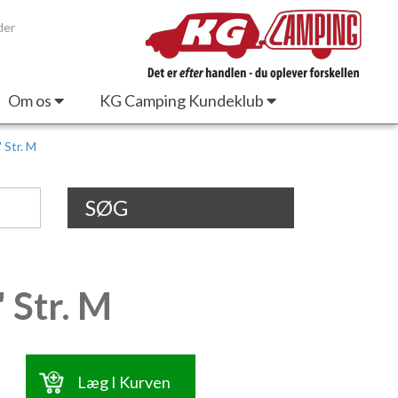
der
Om os
KG Camping Kundeklub
 Str. M
SØG
 Str. M
Læg I Kurven