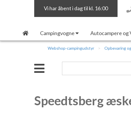
Vi har åbent i dag til kl. 16:00
Campingvogne
Autocampere og 
Webshop-campingudstyr
Opbevaring og
Speedtsberg æske 