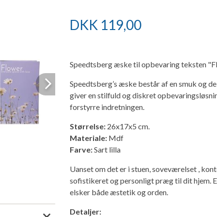
DKK
119,00
Speedtsberg æske til opbevaring teksten "F
Speedtsberg’s æske består af en smuk og deko
Next
giver en stilfuld og diskret opbevaringsløsni
forstyrre indretningen.
Størrelse:
26x17x5 cm.
Materiale:
Mdf
Farve:
Sart lilla
Uanset om det er i stuen, soveværelset , kon
sofistikeret og personligt præg til dit hjem. 
elsker både æstetik og orden.
Detaljer: