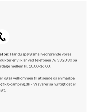
efon:
Har du spørgsmål vedrørende vores
dukter er vi klar ved telefonen 76 33 20 80 på
rdage mellem kl. 10.00-16.00.
er også velkommen tll at sende os en mail på
o@kg-camping.dk - Vi svarer så hurtigt det er
igt.