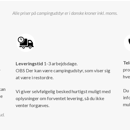
Alle priser på campingudstyr er i danske kroner inkl. moms.
Tel
Leveringstid
1-3 arbejdsdage.
pro
r
OBS Der kan være campingudstyr, som viser sig
hve
at være i restordre.
kan
Du 
Vi giver selvfølgelig besked hurtigst muligt med
ke
inf
oplysninger om forventet levering, så du ikke
mul
venter forgæves.
ud.