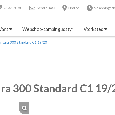
76 33 20 80
Send e-mail
Find os
Se åbningsti
Vans
Webshop-campingudstyr
Værksted
entura 300 Standard C1 19/20
ura 300 Standard C1 19/