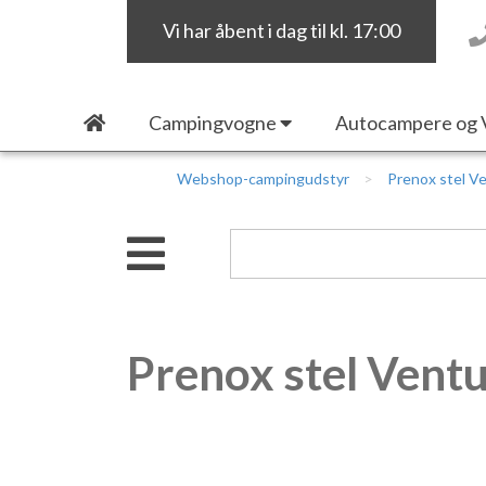
Vi har åbent i dag til kl. 17:00
Campingvogne
Autocampere og 
Webshop-campingudstyr
Prenox stel V
Prenox stel Vent