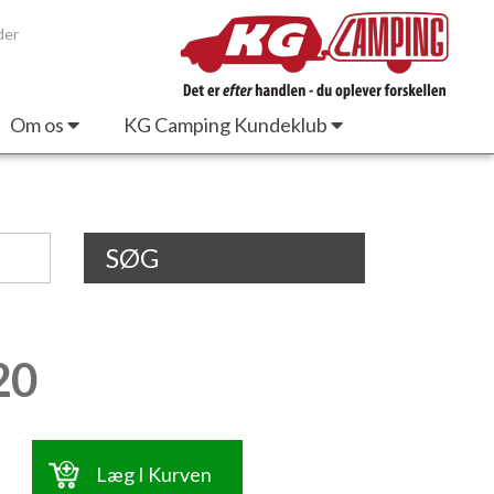
der
Om os
KG Camping Kundeklub
SØG
20
Læg I Kurven