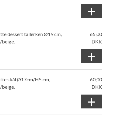
+
te dessert tallerken Ø19 cm,
65,00
/beige.
DKK
+
tte skål Ø17cm/H5 cm,
60,00
/beige.
DKK
+