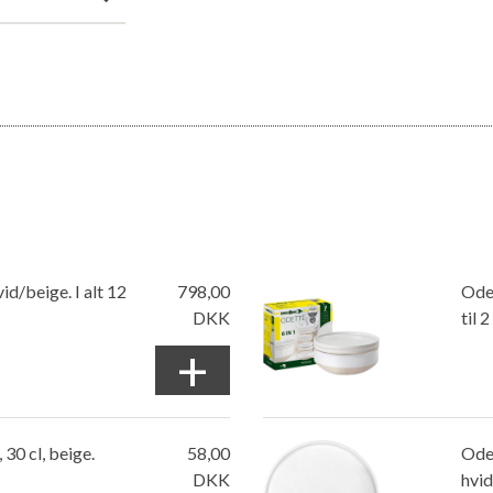
d/beige. I alt 12
798,00
Odet
DKK
til 
+
30 cl, beige.
58,00
Odet
DKK
hvid