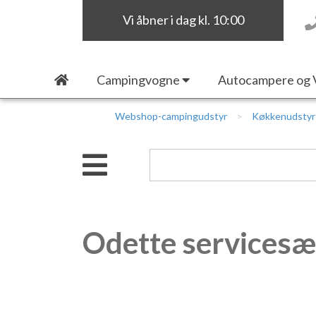
Vi åbner i dag kl. 10:00
Campingvogne
Autocampere og 
Webshop-campingudstyr
Køkkenudstyr
Odette servicesæt.