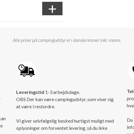
+
Alle priser på campingudstyr er i danske kroner inkl. moms.
Tel
Leveringstid
1-3 arbejdsdage.
pro
r
OBS Der kan være campingudstyr, som viser sig
hve
at være i restordre.
kan
Du 
Vi giver selvfølgelig besked hurtigst muligt med
ke
inf
oplysninger om forventet levering, så du ikke