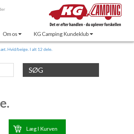
der
Om os
KG Camping Kundeklub
t. Hvid/beige. I alt 12 dele.
SØG
e.
Læg I Kurven