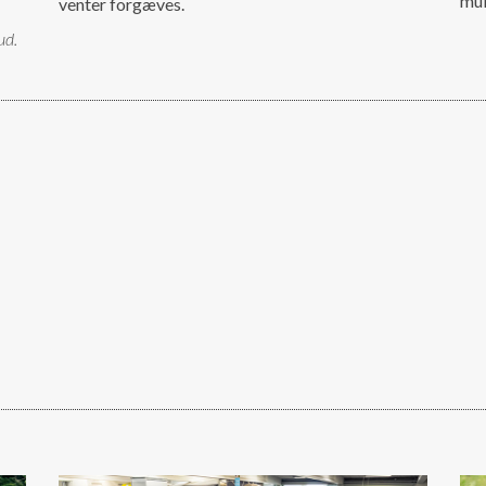
mul
venter forgæves.
ud.