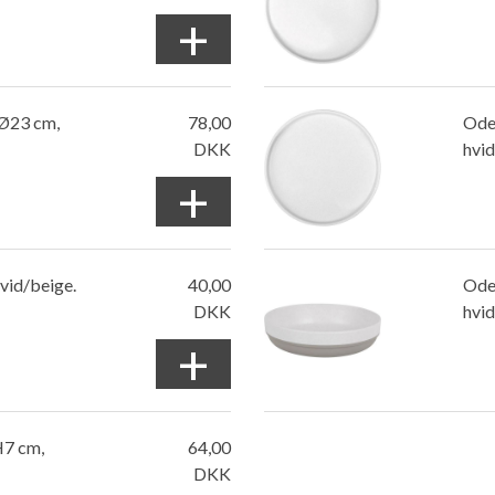
+
 Ø23 cm,
78,00
Odet
DKK
hvid
+
vid/beige.
40,00
Ode
DKK
hvid
+
H7 cm,
64,00
DKK