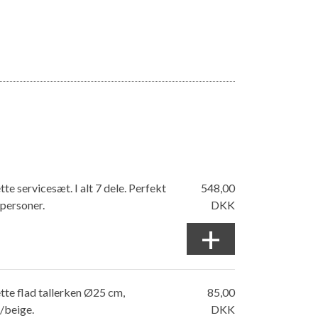
te servicesæt. I alt 7 dele. Perfekt
548,00
2 personer.
DKK
+
te flad tallerken Ø25 cm,
85,00
/beige.
DKK