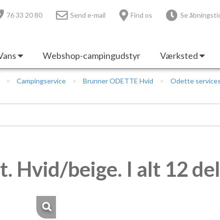
76 33 20 80
Send e-mail
Find os
Se åbningsti
Vans
Webshop-campingudstyr
Værksted
Campingservice
Brunner ODETTE Hvid
Odette servicesæ
 Hvid/beige. I alt 12 del