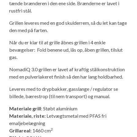
tænde brænderen i den ene side. Brænderne er lavet i
Isabella Opstillingsvejledninger
rustfri stål.
GPDR - Optagelse af foto og video
Grillen leveres med en god skulderrem, så du let kan tage
den med på farten.
GPDR - KG Camping Kundeklub
Når du er klar til at grille åbnes grillen i 4 enkle
bevægelser: Fold benene ud, lås op, åben grillen, tilslut
gas.
NomadiQ 3.0 grillen er lavet af kraftig stålkonstruktion
med en pulverlakeret finish så den har lang holdbarhed.
Leveres med to drypbakker, gasslange / regulator se
billede, bærestrop (til nem transport) og manual.
Materiale grill
: Støbt aluminium
Materiale, riste:
Letvægtsmetal med PFAS fri
emaljebelægning
2
Grillareal:
1460 cm