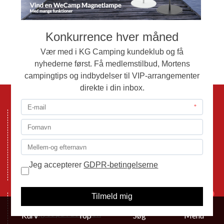
Til toppen igen
Mønten 6
6000 Kolding
Tlf.: 76332080
Email:
info@kg-camping.dk
1
Åbningstider
Følg os på Facebook
Kurv
Top
Søg
Menu