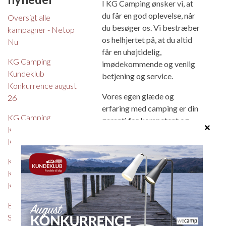
I KG Camping ønsker vi, at
du får en god oplevelse, når
Oversigt alle
du besøger os. Vi bestræber
kampagner - Netop
os helhjertet på, at du altid
Nu
får en uhøjtidelig,
KG Camping
imødekommende og venlig
Kundeklub
betjening og service.
Konkurrence august
Vores egen glæde og
26
erfaring med camping er din
KG Camping
garanti for kompetent og
Kundeklub
seriøs rådgivning, når du
Konkurrence juli 26
søger svar på dine
spørgsmål eller ny
KG Camping
inspiration.
Kundeklub
Konkurrence juni 26
Det skal være rart og
hyggeligt at komme hos os,
Eriba - oprydningssalg -
og vi glæder os til at se dig.
Spar op til kr. 48.400,-