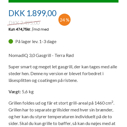
Ny campingvogn - godt at vide
Adria Astella
Next
Hobby Prestige
Adria Coral
Internet i campingvognen
GRØN Virksomhed
DKK
1.899,00
Vil du sælge din campingvogn?
Hobby Maxia
Lille campingvogn
Adria Compact
Aircondition og klimaanlæg
24 %
DKK
2.495,00
Tuxer måleskemaer
Brugte telte og udstyr
Finansiering af campingvogn
Gas-komfort i din campingvogn
På lager lev. 1-3 dage
Sikker handel
Isabella fortelte
Forsikring af campingvogn
E-trailer kontrol- og sikkerhedsapp
NomadiQ 3,0 Gasgrill - Terra Rød
Klagemuligheder
Super smart og meget let gasgrill, der kan tages med alle
Camping erhverv
Isabella Fortelte
Byvand - rindende vand i campingvognen
steder hen. Denne ny version er blevet forbedret i
Konkurrenceregler
låsesplitten og coatingen på ristene.
Isabella Lufttelte
3 spændende ideer til campingvognen
Vægt:
5,6 kg
Handelsbetingelser - webshop
Isabella weekend- og vinterfortelte
GPS tracker til autocamper og campingvogn
2
Grillen foldes ud og får et stort grill-areal på 1460 cm
.
Cookie & Privatlivspolitik
Grillen har to separate grillsider med hver sin brænder,
Isabella fortelte til specialvogne
og her kan du styrer temperaturen individuelt på de to
sider. Skal du kun grille to bøffer, så kan du nøjes med at
Persondata