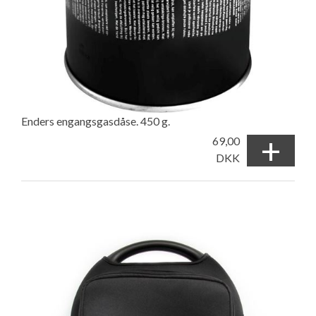
Enders engangsgasdåse. 450 g.
+
69,00
DKK