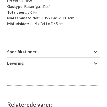
Effekt:
3,2 kW
Gastype:
Butan (gasdåse)
Totalvægt
: 5,6 kg
Mål sammefoldet:
H36 x B41 x D13 cm
Mål udslået:
H19 x B41 x D65 cm
Specifikationer
Levering
Relaterede varer: