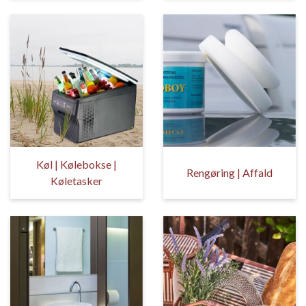
Køl | Kølebokse |
Rengøring | Affald
Køletasker