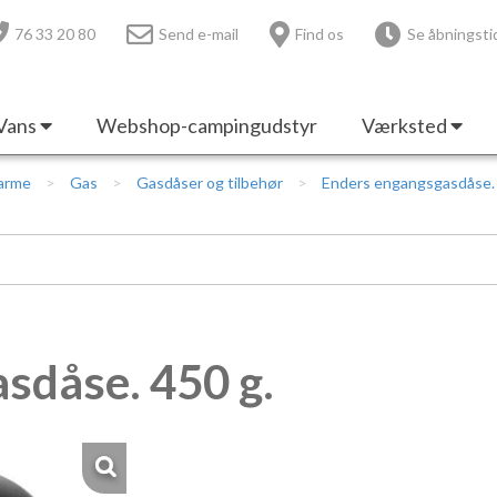
76 33 20 80
Send e-mail
Find os
Se åbningsti
Vans
Webshop-campingudstyr
Værksted
Varme
Gas
Gasdåser og tilbehør
Enders engangsgasdåse. 
sdåse. 450 g.