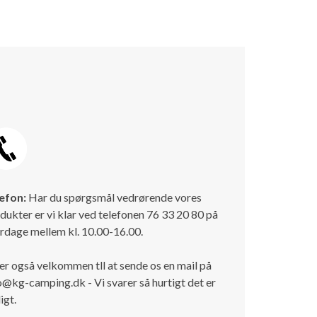
efon:
Har du spørgsmål vedrørende vores
dukter er vi klar ved telefonen 76 33 20 80 på
rdage mellem kl. 10.00-16.00.
er også velkommen tll at sende os en mail på
o@kg-camping.dk - Vi svarer så hurtigt det er
igt.