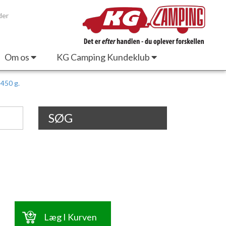
der
Om os
KG Camping Kundeklub
450 g.
SØG
Læg I Kurven