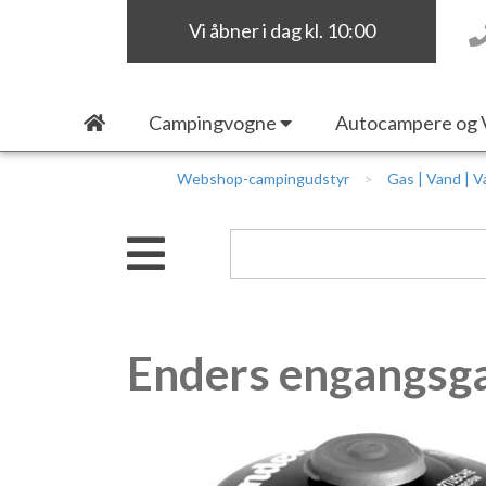
Vi åbner i dag kl. 10:00
Campingvogne
Autocampere og 
Webshop-campingudstyr
Gas | Vand | 
Enders engangsga