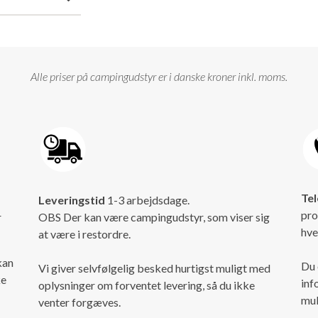
Alle priser på campingudstyr er i danske kroner inkl. moms.
Tel
Leveringstid
1-3 arbejdsdage.
pro
r
OBS Der kan være campingudstyr, som viser sig
hve
at være i restordre.
kan
Du 
Vi giver selvfølgelig besked hurtigst muligt med
ke
inf
oplysninger om forventet levering, så du ikke
mul
venter forgæves.