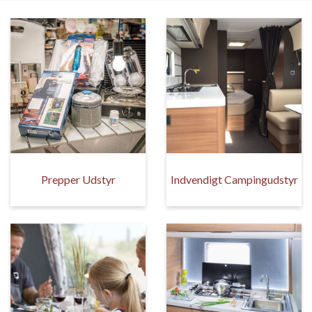
Prepper Udstyr
Indvendigt Campingudstyr