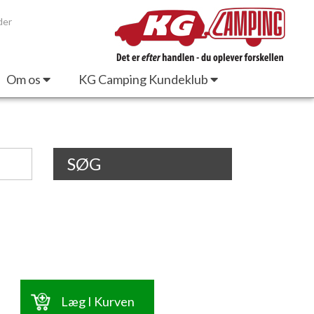
der
Om os
KG Camping Kundeklub
SØG
Læg I Kurven