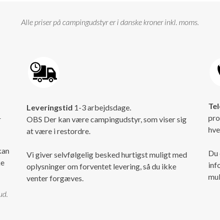
Alle priser på campingudstyr er i danske kroner inkl. moms.
Tel
Leveringstid
1-3 arbejdsdage.
pro
r
OBS Der kan være campingudstyr, som viser sig
hve
at være i restordre.
kan
Du 
Vi giver selvfølgelig besked hurtigst muligt med
ke
inf
oplysninger om forventet levering, så du ikke
mul
venter forgæves.
ud.