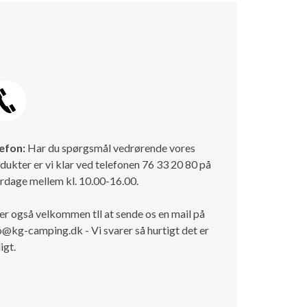
efon:
Har du spørgsmål vedrørende vores
dukter er vi klar ved telefonen 76 33 20 80 på
rdage mellem kl. 10.00-16.00.
er også velkommen tll at sende os en mail på
o@kg-camping.dk - Vi svarer så hurtigt det er
igt.