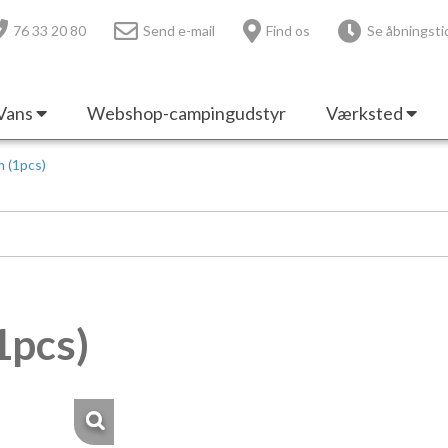
76 33 20 80
Send e-mail
Find os
Se åbningsti
Vans
Webshop-campingudstyr
Værksted
 (1pcs)
1pcs)