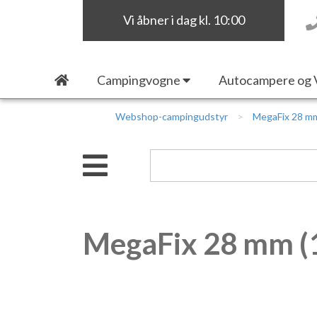
Vi åbner i dag kl. 10:00
Campingvogne
Autocampere og 
Webshop-campingudstyr
MegaFix 28 mm
MegaFix 28 mm (