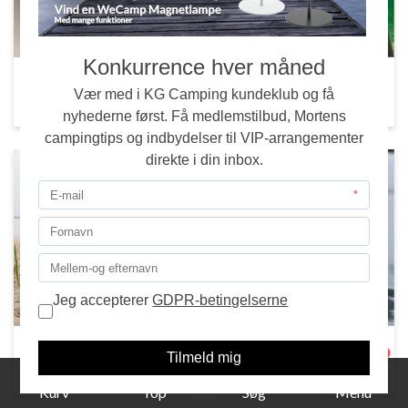
Elektronik | Elartikler
Grill | Gasblus
Køl | Kølebokse |
1
Rengøring | Affald
Køletasker
Kurv
Top
Søg
Menu