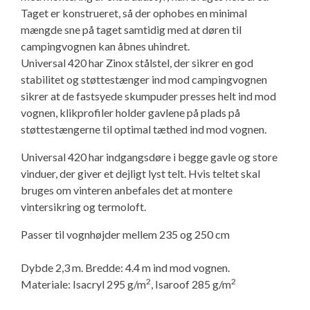
Taget er konstrueret, så der ophobes en minimal
Isabella Opstillingsvejledninger
mængde sne på taget samtidig med at døren til
GPDR - Optagelse af foto og video
campingvognen kan åbnes uhindret.
Universal 420 har Zinox stålstel, der sikrer en god
GPDR - KG Camping Kundeklub
stabilitet og støttestænger ind mod campingvognen
sikrer at de fastsyede skumpuder presses helt ind mod
vognen, klikprofiler holder gavlene på plads på
støttestængerne til optimal tæthed ind mod vognen.
Universal 420 har indgangsdøre i begge gavle og store
vinduer, der giver et dejligt lyst telt. Hvis teltet skal
bruges om vinteren anbefales det at montere
vintersikring og termoloft.
Passer til vognhøjder mellem 235 og 250 cm
Dybde 2,3 m. Bredde: 4.4 m ind mod vognen.
2
2
Materiale: Isacryl 295 g/m
, Isaroof 285 g/m