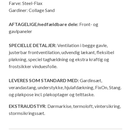
Farve: Steel-Flax
Gardiner: Collage Sand
AFTAGELIGE/nedfældbare dele:
Front- og
gavlpaneler
SPECIELLE DETALJER:
Ventilation i begge gavle,
justerbar frontventilation, udvendig lækant, fleksibel
pløkning, speciel taghældning og ekstra kraftig og
frostsikker vinduesfolie.
LEVERES SOM STANDARD MED:
Gardinsæt,
verandastang, understykke, hjulafdækning, FixOn, Stang.
og pløkpose incl. pløkoptager og telttaske.
EKSTRAUDSTYR
: Dørmarkise, termoloft, vintersikring,
stormsikringssæt.