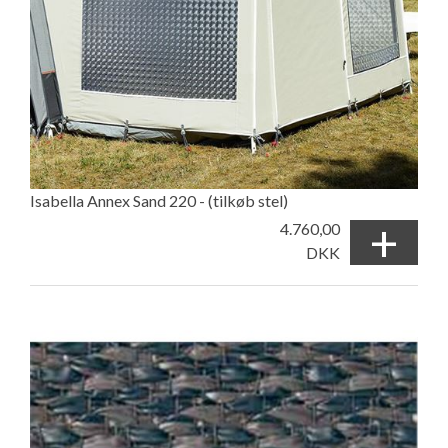
Isabella Annex Sand 220 - (tilkøb stel)
+
4.760,00
DKK