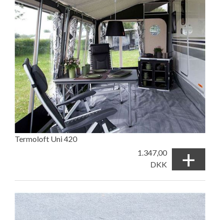
Termoloft Uni 420
+
1.347,00
DKK