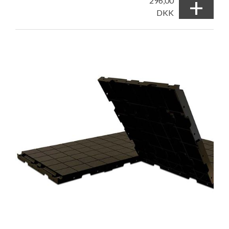
+
296,00
DKK